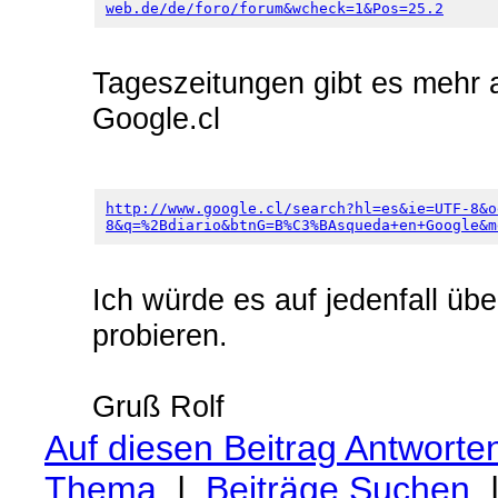
web.de/de/foro/forum&wcheck=1&Pos=25.2
Tageszeitungen gibt es mehr al
Google.cl
http://www.google.cl/search?hl=es&ie=UTF-8&o
8&q=%2Bdiario&btnG=B%C3%BAsqueda+en+Google&m
Ich würde es auf jedenfall übe
probieren.
Gruß Rolf
Auf diesen Beitrag Antworte
Thema
|
Beiträge Suchen