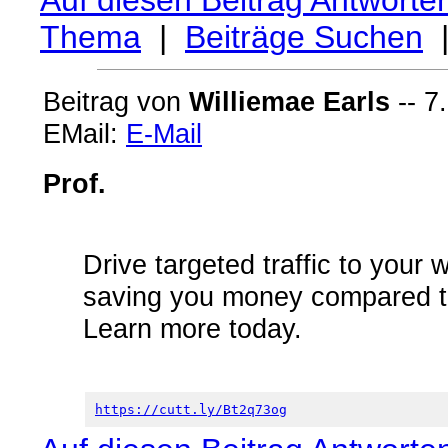
Auf diesen Beitrag Antworte
Thema
|
Beiträge Suchen
Beitrag von
Williemae Earls
-- 7
EMail:
E-Mail
Prof.
Drive targeted traffic to your 
saving you money compared to
Learn more today.
https://cutt.ly/Bt2q73og