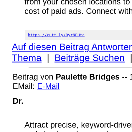
from your chosen locations to y
cost of paid ads. Connect with
https://cutt.ly/RyrNEHtc
Auf diesen Beitrag Antworte
Thema
|
Beiträge Suchen
Beitrag von
Paulette Bridges
-- 
EMail:
E-Mail
Dr.
Attract precise, keyword-driven