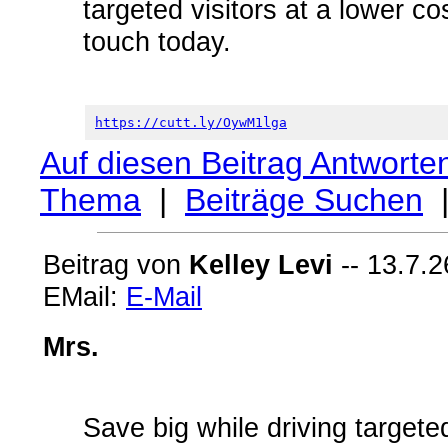
targeted visitors at a lower c
touch today.
https://cutt.ly/OywM1lga
Auf diesen Beitrag Antworte
Thema
|
Beiträge Suchen
Beitrag von
Kelley Levi
-- 13.7.2
EMail:
E-Mail
Mrs.
Save big while driving targeted