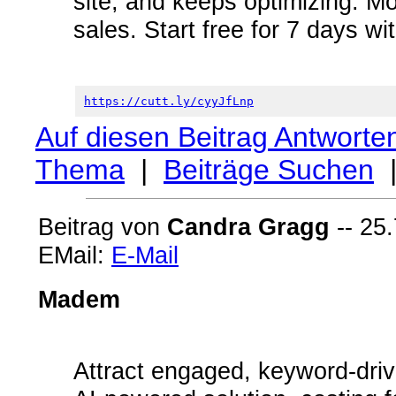
site, and keeps optimizing. Mo
sales. Start free for 7 days w
https://cutt.ly/cyyJfLnp
Auf diesen Beitrag Antworte
Thema
|
Beiträge Suchen
Beitrag von
Candra Gragg
-- 25.
EMail:
E-Mail
Madem
Attract engaged, keyword-drive