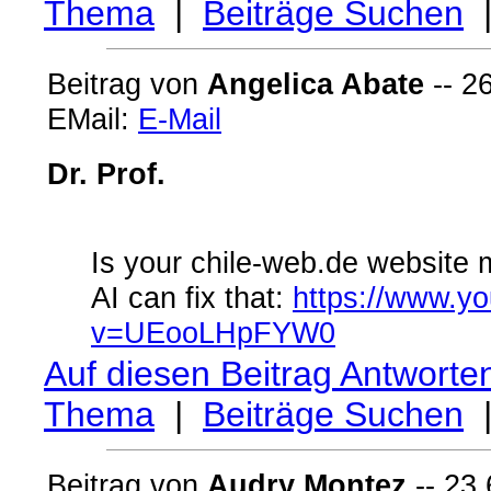
Thema
|
Beiträge Suchen
Beitrag von
Angelica Abate
-- 2
EMail:
E-Mail
Dr. Prof.
Is your chile-web.de website 
AI can fix that:
https://www.y
v=UEooLHpFYW0
Auf diesen Beitrag Antworte
Thema
|
Beiträge Suchen
Beitrag von
Audry Montez
-- 23.