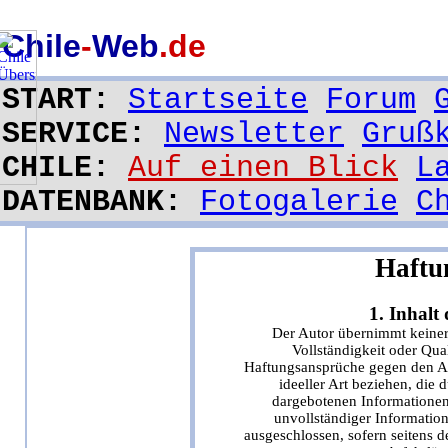
Chile
-
Web
.de
START:
Startseite
Forum
SERVICE:
Newsletter
Gruß
CHILE:
Auf einen Blick
L
DATENBANK:
Fotogalerie
C
Haftu
1. Inhalt
Der Autor übernimmt keinerl
Vollständigkeit oder Qual
Haftungsansprüche gegen den Aut
ideeller Art beziehen, die
dargebotenen Informationen
unvollständiger Informatio
ausgeschlossen, sofern seitens d