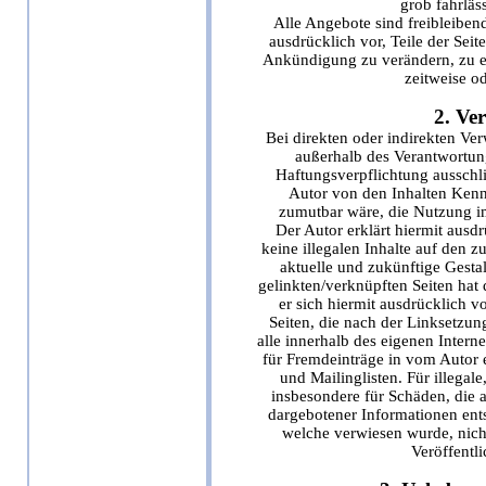
grob fahrläs
Alle Angebote sind freibleiben
ausdrücklich vor, Teile der Se
Ankündigung zu verändern, zu er
zeitweise od
2. Ve
Bei direkten oder indirekten Ver
außerhalb des Verantwortung
Haftungsverpflichtung ausschlie
Autor von den Inhalten Kenn
zumutbar wäre, die Nutzung im
Der Autor erklärt hiermit ausd
keine illegalen Inhalte auf den 
aktuelle und zukünftige Gestal
gelinkten/verknüpften Seiten hat d
er sich hiermit ausdrücklich vo
Seiten, die nach der Linksetzung
alle innerhalb des eigenen Inter
für Fremdeinträge in vom Autor 
und Mailinglisten. Für illegale
insbesondere für Schäden, die 
dargebotener Informationen entst
welche verwiesen wurde, nicht
Veröffentli