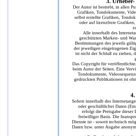
3. Urheber-
Der Autor ist bestrebt, in allen 
Grafiken, Tondokumente, Vide
selbst erstellte Grafiken, Tond
oder auf lizenzfreie Grafike
z
Alle innerhalb des Internet
geschützten Marken- und War
Bestimmungen des jeweils gülti
der jeweiligen eingetragenen Ei
ist nicht der Schluß zu ziehen,
Das Copyright für veröffentlichte,
beim Autor der Seiten. Eine Verv
Tondokumente, Videosequenzen
gedruckten Publikationen ist oh
4.
Sofern innerhalb des Internetang
oder geschäftlicher Daten (Em
erfolgt die Preisgabe dieser
freiwilliger Basis. Die Inans
Dienste ist - soweit technisch m
Daten bzw. unter Angabe anonymis