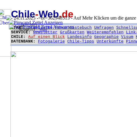
Chile
-
Web
.de
- 24.11.2025 -
START:
Startseite
Forum
Gästebuch
Umfragen
Schnells
362948513
... Mehr
SERVICE:
Newsletter
Grußkarten
Weiterempfehlen
Link
CHILE:
Auf einen Blick
Landesinfo
Geographie
Visum
DATENBANK:
Fotogalerie
Chile-Tipps
Unterkünfte
Pinn