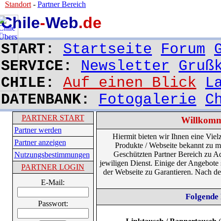
Standort
-
Partner Bereich
Chile
-
Web
.de
START:
Startseite
Forum
SERVICE:
Newsletter
Gruß
CHILE:
Auf einen Blick
L
DATENBANK:
Fotogalerie
C
PARTNER START
Willkomm
Partner werden
Hiermit bieten wir Ihnen eine Viel
Partner anzeigen
Produkte / Webseite bekannt zu ma
Geschützten Partner Bereich zu Ad
Nutzungsbestimmungen
jewiligen Dienst. Einige der Angebote 
PARTNER LOGIN
der Webseite zu Garantieren. Nach d
E-Mail:
Folgende 
Passwort: