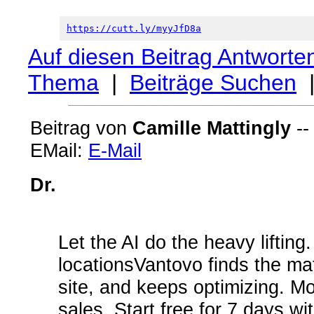
https://cutt.ly/myyJfD8a
Auf diesen Beitrag Antworte
Thema
|
Beiträge Suchen
Beitrag von
Camille Mattingly
--
EMail:
E-Mail
Dr.
Let the AI do the heavy liftin
locationsVantovo finds the mat
site, and keeps optimizing. Mo
sales. Start free for 7 days w