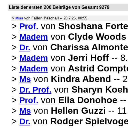
Liste der ersten 200 Beiträge von Gesamt 9279
>
von
Fallon Paschall
-- 20.7.26, 00:55
Miss
>
von
Shoshana Fort
Prof.
>
von
Clyde Woods
Madem
>
von
Charissa Almont
Dr.
>
von
Jerri Hoff
-- 8
Madem
>
von
Astrid Compt
Madem
>
von
Kindra Abend
-- 2
Ms
>
von
Sharyn Koe
Dr. Prof.
>
von
Ella Donohoe
--
Prof.
>
von
Hellen Guzzi
-- 11
Ms
>
von
Rodger Spielvoge
Dr.