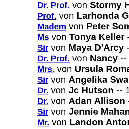
von
Stormy H
Dr. Prof.
von
Larhonda G
Prof.
von
Peter So
Madem
von
Tonya Keller
-
Ms
von
Maya D'Arcy
-
Sir
von
Nancy
--
Dr. Prof.
von
Ursula Rom
Mrs.
von
Angelika Swa
Sir
von
Jc Hutson
-- 
Dr.
von
Adan Allison
Dr.
von
Jennie Maha
Sir
von
Landon Anton
Mr.