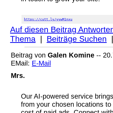
https://cutt.ly/yywM1nxu
Auf diesen Beitrag Antworte
Thema
|
Beiträge Suchen
Beitrag von
Galen Komine
-- 20.
EMail:
E-Mail
Mrs.
Our AI-powered service brings 
from your chosen locations to y
cost of paid ads. Connect with