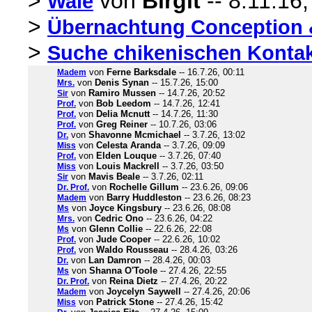
>
von
Birgit
-- 8.11.16,
Wale
>
Übernachtung Conception 
>
Suche chikenischen Kontakt
von
Ferne Barksdale
-- 16.7.26, 00:11
Madem
von
Denis Synan
-- 15.7.26, 15:00
Mrs.
von
Ramiro Mussen
-- 14.7.26, 20:52
Sir
von
Bob Leedom
-- 14.7.26, 12:41
Prof.
von
Delia Mcnutt
-- 14.7.26, 11:30
Prof.
von
Greg Reiner
-- 10.7.26, 03:06
Prof.
von
Shavonne Mcmichael
-- 3.7.26, 13:02
Dr.
von
Celesta Aranda
-- 3.7.26, 09:09
Miss
von
Elden Louque
-- 3.7.26, 07:40
Prof.
von
Louis Mackrell
-- 3.7.26, 03:50
Miss
von
Mavis Beale
-- 3.7.26, 02:11
Sir
von
Rochelle Gillum
-- 23.6.26, 09:06
Dr. Prof.
von
Barry Huddleston
-- 23.6.26, 08:23
Madem
von
Joyce Kingsbury
-- 23.6.26, 08:08
Ms
von
Cedric Ono
-- 23.6.26, 04:22
Mrs.
von
Glenn Collie
-- 22.6.26, 22:08
Ms
von
Jude Cooper
-- 22.6.26, 10:02
Prof.
von
Waldo Rousseau
-- 28.4.26, 03:26
Prof.
von
Lan Damron
-- 28.4.26, 00:03
Dr.
von
Shanna O'Toole
-- 27.4.26, 22:55
Ms
von
Reina Dietz
-- 27.4.26, 20:22
Dr. Prof.
von
Joycelyn Saywell
-- 27.4.26, 20:06
Madem
von
Patrick Stone
-- 27.4.26, 15:42
Miss