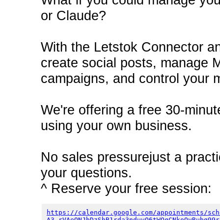
or Claude?
With the Letstok Connector a
create social posts, manage 
campaigns, and control your ma
We're offering a free 30-minu
using your own business.
No sales pressurejust a pract
your questions.
^ Reserve your free session:
https://calendar.google.com/appointments/sch
A3_rVAeQNJbDzShB1rda3nduvQ6tWQqCNkoQyRubq99r