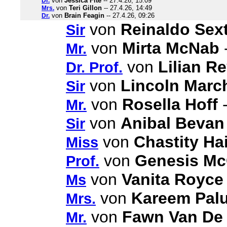
von
Jessica Fite
-- 27.4.26, 15:09
Dr.
von
Teri Gillon
-- 27.4.26, 14:49
Mrs.
von
Brain Feagin
-- 27.4.26, 09:26
Dr.
von
Reinaldo Sex
Sir
von
Mirta McNab
-
Mr.
von
Lilian Re
Dr. Prof.
von
Lincoln Marc
Sir
von
Rosella Hoff
-
Mr.
von
Anibal Bevan
Sir
von
Chastity Ha
Miss
von
Genesis Mc
Prof.
von
Vanita Royce
Ms
von
Kareem Pal
Mrs.
von
Fawn Van De 
Mr.