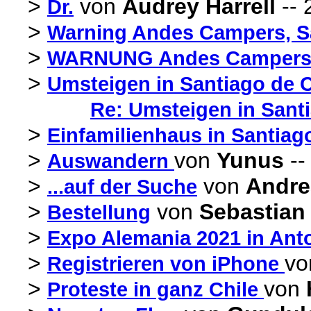
>
von
Audrey Harrell
-- 
Dr.
>
Warning Andes Campers, S
>
WARNUNG Andes Camper
>
Umsteigen in Santiago de C
Re: Umsteigen in Santi
>
Einfamilienhaus in Santiag
>
von
Yunus
--
Auswandern
>
von
Andr
...auf der Suche
>
von
Sebastian 
Bestellung
>
Expo Alemania 2021 in Ant
>
v
Registrieren von iPhone
>
von
Proteste in ganz Chile