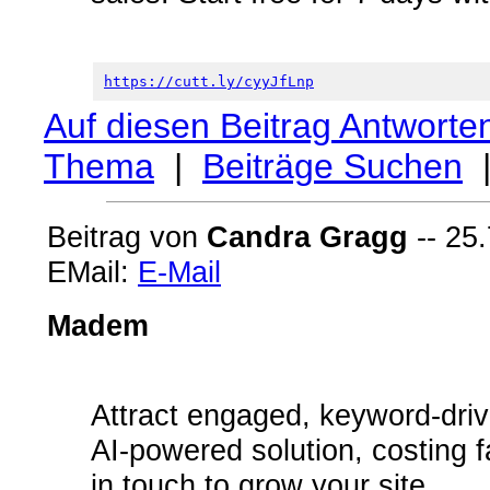
https://cutt.ly/cyyJfLnp
Auf diesen Beitrag Antworte
Thema
|
Beiträge Suchen
Beitrag von
Candra Gragg
-- 25.
EMail:
E-Mail
Madem
Attract engaged, keyword-drive
AI-powered solution, costing 
in touch to grow your site.