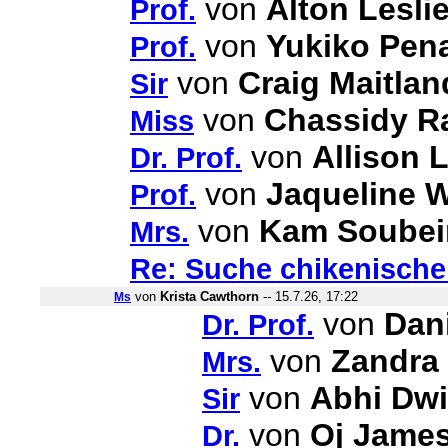
von
Alton Lesli
Prof.
von
Yukiko Pen
Prof.
von
Craig Maitlan
Sir
von
Chassidy R
Miss
von
Allison 
Dr. Prof.
von
Jaqueline 
Prof.
von
Kam Soubei
Mrs.
Re: Suche chikenischen
von
Krista Cawthorn
-- 15.7.26, 17:22
Ms
von
Dani
Dr. Prof.
von
Zandra
Mrs.
von
Abhi Dwi
Sir
von
Oj Jame
Dr.