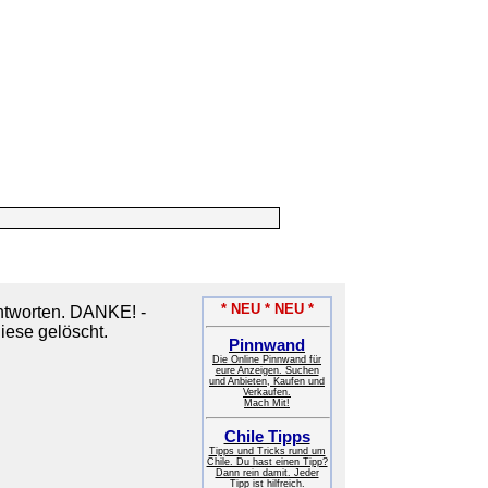
* NEU * NEU *
tworten. DANKE! -
iese gelöscht.
Pinnwand
Die Online Pinnwand für
eure Anzeigen. Suchen
und Anbieten, Kaufen und
Verkaufen.
Mach Mit!
Chile Tipps
Tipps und Tricks rund um
Chile. Du hast einen Tipp?
Dann rein damit. Jeder
Tipp ist hilfreich.