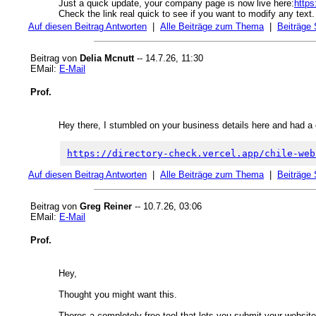
Just a quick update, your company page is now live here:
https
Check the link real quick to see if you want to modify any text.
Auf diesen Beitrag Antworten
|
Alle Beiträge zum Thema
|
Beiträge
Beitrag von
Delia Mcnutt
-- 14.7.26, 11:30
EMail:
E-Mail
Prof.
Hey there, I stumbled on your business details here and had a 
https://directory-check.vercel.app/chile-web
Auf diesen Beitrag Antworten
|
Alle Beiträge zum Thema
|
Beiträge
Beitrag von
Greg Reiner
-- 10.7.26, 03:06
EMail:
E-Mail
Prof.
Hey,
Thought you might want this.
Theres a completely free tool that lets you submit your website 