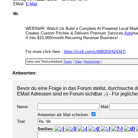
EMail:
E-Mail
Mr.
WEBINAR: Watch Us Build a Complete AI-Powered Local Marke
Creates Custom Pitches & Delivers Premium Services
Auto
mat
It Into $15,000/month Recurring Revenue Business!
For more click here :
https://jvz6.com/c/688203/424347/
Infos zum Thema Autokauf:
Forum
|
Tipps
|
ReiseCenter
|
Antworten:
Bevor du eine Frage in das Forum stellst, durchsuche d
EMail Adressen sind im Forum sichtbar ;-) - Für jeglich
Name:
Mail:
Antworten als Mail schicken:
Titel:
Smilies: