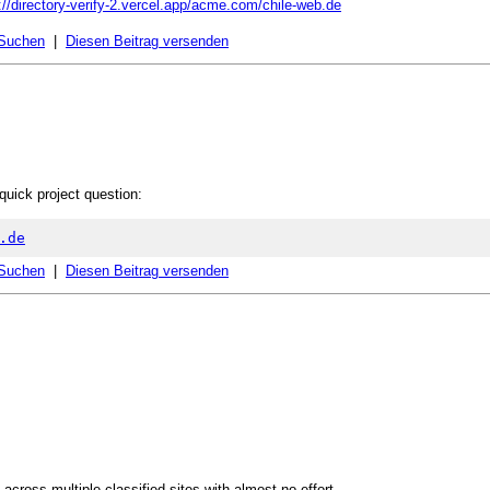
://directory-verify-2.vercel.app/acme.com/chile-web.de
 Suchen
|
Diesen Beitrag versenden
quick project question:
.de
 Suchen
|
Diesen Beitrag versenden
across multiple classified sites with almost no effort.