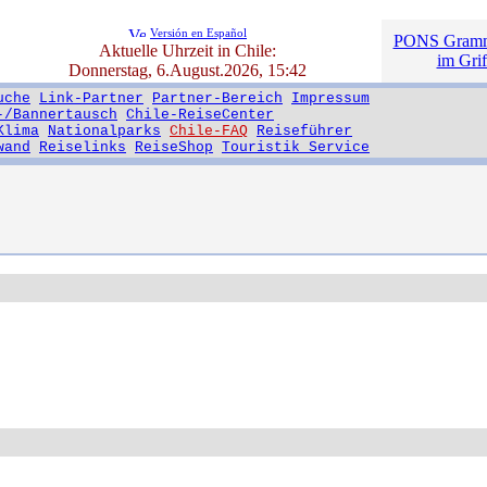
Versión en Español
PONS Gramma
Aktuelle Uhrzeit in Chile:
im Grif
Donnerstag, 6.August.2026, 15:42
uche
Link-Partner
Partner-Bereich
Impressum
-/Bannertausch
Chile-ReiseCenter
Klima
Nationalparks
Chile-FAQ
Reiseführer
wand
Reiselinks
ReiseShop
Touristik Service