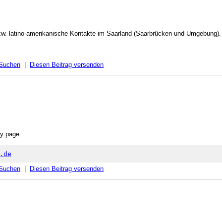
zw. latino-amerikanische Kontakte im Saarland (Saarbrücken und Umgebung). K
 Suchen
|
Diesen Beitrag versenden
ry page:
.de
 Suchen
|
Diesen Beitrag versenden