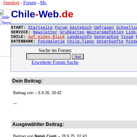
Standort
-
Forum
-
Mr.
Chile
-
Web
.de
START:
Startseite
Forum
Gästebuch
Umfragen
Schnells
SERVICE:
Newsletter
Grußkarten
Weiterempfehlen
Link
CHILE:
Auf einen Blick
Landesinfo
Geographie
Visum
DATENBANK:
Fotogalerie
Chile-Tipps
Unterkünfte
Pinn
Suche im Forum:
Erweiterte Forum Suche
Dein Beitrag:
Beitrag von
-- 6.8.26, 20:42
...
Ausgewählter Beitrag:
Beitrag von
Natali Conti
-- 28.9.25, 02:43