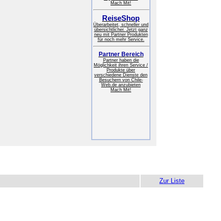
Mach Mit!
ReiseShop
Überarbeitet, schneller und
übersichtlicher. Jetzt ganz
neu mit Partner Produkten
für noch mehr Service.
Partner Bereich
Partner haben die
Möglichkeit ihren Service /
Produkte über
verschiedene Dienste den
Besuchern von Chile-
Web.de anzubieten
Mach Mit!
Zur Liste