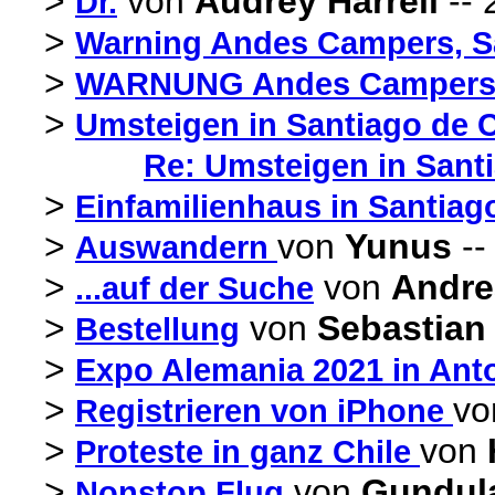
>
von
Audrey Harrell
-- 
Dr.
>
Warning Andes Campers, S
>
WARNUNG Andes Camper
>
Umsteigen in Santiago de C
Re: Umsteigen in Santi
>
Einfamilienhaus in Santiag
>
von
Yunus
--
Auswandern
>
von
Andr
...auf der Suche
>
von
Sebastian 
Bestellung
>
Expo Alemania 2021 in Ant
>
v
Registrieren von iPhone
>
von
Proteste in ganz Chile
>
von
Gundul
Nonstop Flug