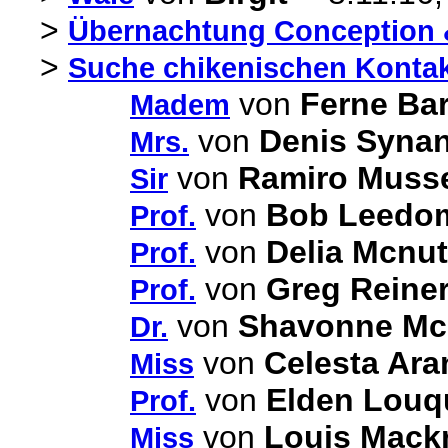
>
Übernachtung Conception 
>
Suche chikenischen Kontakt
von
Ferne Ba
Madem
von
Denis Syna
Mrs.
von
Ramiro Muss
Sir
von
Bob Leedo
Prof.
von
Delia Mcnut
Prof.
von
Greg Reine
Prof.
von
Shavonne Mc
Dr.
von
Celesta Ara
Miss
von
Elden Louq
Prof.
von
Louis Mackr
Miss