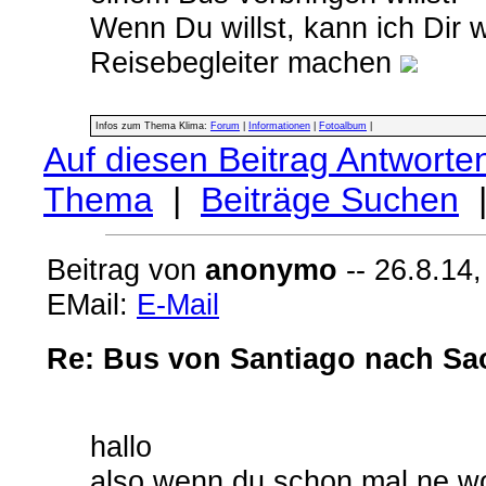
Wenn Du willst, kann ich Dir 
Reisebegleiter machen
Infos zum Thema Klima:
Forum
|
Informationen
|
Fotoalbum
|
Auf diesen Beitrag Antworte
Thema
|
Beiträge Suchen
Beitrag von
anonymo
-- 26.8.14,
EMail:
E-Mail
Re: Bus von Santiago nach Sa
hallo
also wenn du schon mal ne wo