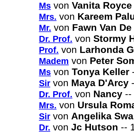
von
Vanita Royce
Ms
von
Kareem Pal
Mrs.
von
Fawn Van De 
Mr.
von
Stormy H
Dr. Prof.
von
Larhonda G
Prof.
von
Peter So
Madem
von
Tonya Keller
-
Ms
von
Maya D'Arcy
-
Sir
von
Nancy
--
Dr. Prof.
von
Ursula Rom
Mrs.
von
Angelika Swa
Sir
von
Jc Hutson
-- 
Dr.