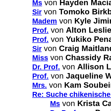
von
Hayden Maci
Ms
von
Tomoko Birk
Sir
von
Kyle Jimi
Madem
von
Alton Lesli
Prof.
von
Yukiko Pen
Prof.
von
Craig Maitlan
Sir
von
Chassidy R
Miss
von
Allison 
Dr. Prof.
von
Jaqueline 
Prof.
von
Kam Soubei
Mrs.
Re: Suche chikenischen
von
Krista C
Ms