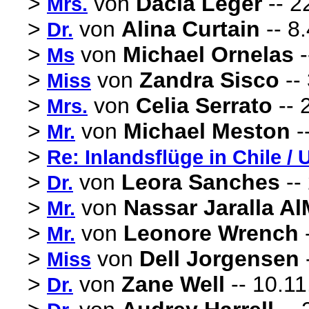
>
von
Dacia Leger
-- 2
Mrs.
>
von
Alina Curtain
-- 8
Dr.
>
von
Michael Ornelas
-
Ms
>
von
Zandra Sisco
--
Miss
>
von
Celia Serrato
-- 
Mrs.
>
von
Michael Meston
-
Mr.
>
Re: Inlandsflüge in Chile /
>
von
Leora Sanches
--
Dr.
>
von
Nassar Jaralla Al
Mr.
>
von
Leonore Wrench
-
Mr.
>
von
Dell Jorgensen
Miss
>
von
Zane Well
-- 10.11
Dr.