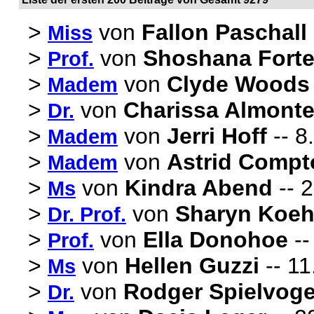
>
von
Fallon Paschall
Miss
>
von
Shoshana Fort
Prof.
>
von
Clyde Woods
Madem
>
von
Charissa Almont
Dr.
>
von
Jerri Hoff
-- 8
Madem
>
von
Astrid Compt
Madem
>
von
Kindra Abend
-- 2
Ms
>
von
Sharyn Koe
Dr. Prof.
>
von
Ella Donohoe
--
Prof.
>
von
Hellen Guzzi
-- 11
Ms
>
von
Rodger Spielvoge
Dr.