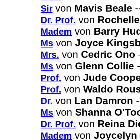
von
Mavis Beale
-
Sir
von
Rochelle
Dr. Prof.
von
Barry Hu
Madem
von
Joyce Kings
Ms
von
Cedric Ono
-
Mrs.
von
Glenn Collie
-
Ms
von
Jude Coope
Prof.
von
Waldo Rou
Prof.
von
Lan Damron
-
Dr.
von
Shanna O'To
Ms
von
Reina Di
Dr. Prof.
von
Joycelyn
Madem