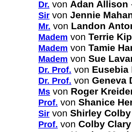
von
Adan Allison
Dr.
von
Jennie Maha
Sir
von
Landon Anton
Mr.
von
Terrie Ki
Madem
von
Tamie Ha
Madem
von
Sue Lava
Madem
von
Eusebia 
Dr. Prof.
von
Geneva 
Dr. Prof.
von
Roger Kreide
Ms
von
Shanice He
Prof.
von
Shirley Colby
Sir
von
Colby Clary
Prof.