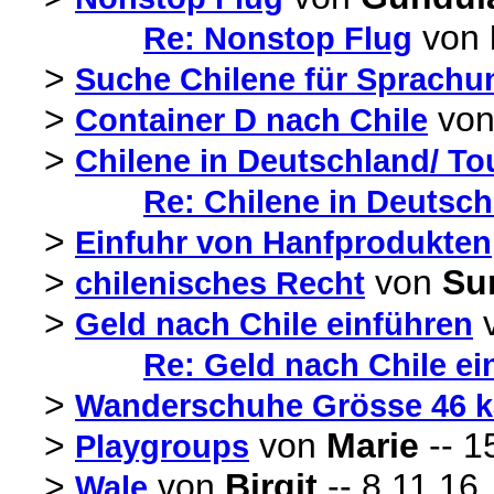
von
Re: Nonstop Flug
>
Suche Chilene für Sprachu
>
vo
Container D nach Chile
>
Chilene in Deutschland/ Tou
Re: Chilene in Deutschl
>
Einfuhr von Hanfprodukten
>
von
Su
chilenisches Recht
>
Geld nach Chile einführen
Re: Geld nach Chile ei
>
Wanderschuhe Grösse 46 k
>
von
Marie
-- 1
Playgroups
>
von
Birgit
-- 8.11.16,
Wale