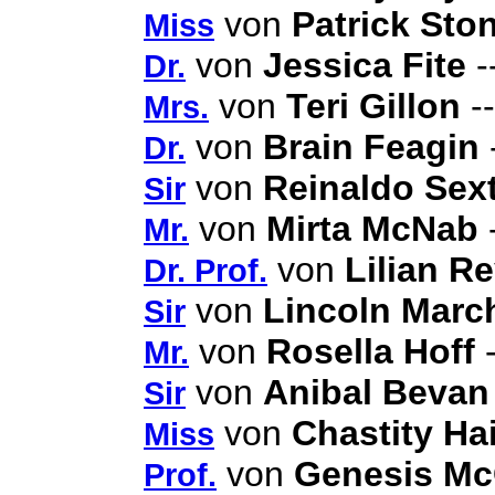
von
Patrick Sto
Miss
von
Jessica Fite
-
Dr.
von
Teri Gillon
--
Mrs.
von
Brain Feagin
Dr.
von
Reinaldo Sex
Sir
von
Mirta McNab
-
Mr.
von
Lilian Re
Dr. Prof.
von
Lincoln Marc
Sir
von
Rosella Hoff
-
Mr.
von
Anibal Bevan
Sir
von
Chastity Ha
Miss
von
Genesis Mc
Prof.