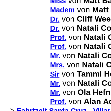
von
Matt B
Miss
von
Matt
Madem
von
Cliff We
Dr.
von
Natali Co
Dr.
von
Natali 
Prof.
von
Natali 
Prof.
von
Natali Co
Mr.
von
Natali 
Mrs.
von
Tammi H
Sir
von
Natali Co
Mr.
von
Ola Hefn
Mr.
von
Alan 
Prof.
>
Fahrtzeit Santa Cruz - Villar