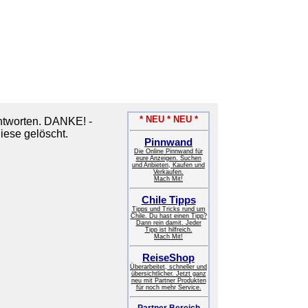
* NEU * NEU *
tworten. DANKE! -
iese gelöscht.
Pinnwand
Die Online Pinnwand für
eure Anzeigen. Suchen
und Anbieten, Kaufen und
Verkaufen.
Mach Mit!
Chile Tipps
Tipps und Tricks rund um
Chile. Du hast einen Tipp?
Dann rein damit. Jeder
Tipp ist hilfreich.
Mach Mit!
ReiseShop
Überarbeitet, schneller und
übersichtlicher. Jetzt ganz
neu mit Partner Produkten
für noch mehr Service.