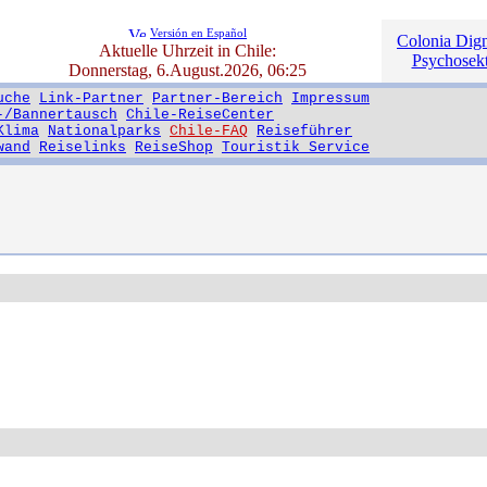
Versión en Español
Colonia Dign
Aktuelle Uhrzeit in Chile:
Psychosekt
Donnerstag, 6.August.2026, 06:25
uche
Link-Partner
Partner-Bereich
Impressum
-/Bannertausch
Chile-ReiseCenter
Klima
Nationalparks
Chile-FAQ
Reiseführer
wand
Reiselinks
ReiseShop
Touristik Service