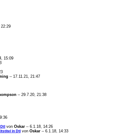
, 22:29
4, 15:09
3
23
ning
-- 17.11.21, 21:47
Thompson
-- 29.7.20, 21:38
19:36
von
Oskar
-- 6.1.18, 14:26
 Dtl
von
Oskar
-- 6.1.18, 14:33
stitel in Dtl