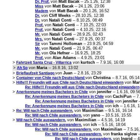
von
Matt Bacak
-- 25.1.26, 12:38
Dr. Prof.
von
Matt Bacak
-- 24.1.26, 23:06
Miss
von
Matt Bacak
-- 20.1.26, 16:52
Madem
von
Cliff Weeks
-- 28.10.25, 12:38
Dr.
von
Natali Conti
-- 8.10.25, 08:49
Dr.
von
Natali Conti
-- 7.10.25, 22:03
Prof.
von
Natali Conti
-- 4.10.25, 22:16
Prof.
von
Natali Conti
-- 28.9.25, 02:43
Mr.
von
Natali Conti
-- 27.9.25, 00:37
Mrs.
von
Tammi Holloman
-- 23.9.25, 04:59
Sir
von
Natali Conti
-- 21.9.25, 06:47
Mr.
von
Ola Hefner
-- 16.9.25, 18:25
Mr.
von
Alan Adams
-- 4.9.25, 23:01
Prof.
>
von
kurtsch
-- 7.9.16, 16:08
Fahrtzeit Santa Cruz - Villarrica
>
von
Maria
-- 16.8.16, 13:02
Ah So
>
von
Juan
-- 2.8.16, 23:29
Brieflaufzeit Santiago
>
von
Christina
-- 8.7.16, 05:14
Container von Chile nach Deutschland
>
von
Mar
Hilfe!!! Freundin will aus Chile nach Deutschland einwandern
Re: Hilfe!!! Freundin will aus Chile nach Deutschland einwandern
>
von
jennifer
-- 1.6.16, 09:5
Anerkennung meines Bachelors in Chile
von
CachiPun
-- 7
Re: Anerkennung meines Bachelors in Chile
von
jennifer
-
Re: Anerkennung meines Bachelors in Chile
von
ich
-- 1.6.16, 
Re: Anerkennung meines Bachelors in Chile
>
von
Maximilian
-- 9.5.16, 16:14
Re: Will nach Chile auswandern.
von
yano
-- 10.5.16, 15:55
Re: Will nach Chile auswandern.
>
von
Maximilian
-- 4.5.16, 14:19
Will nach Chile auswandern.
von
ich
-- 5.5.16, 18:04
Re: Will nach Chile auswandern.
von
Maximilian
-- 7.5.16
Re: Will nach Chile auswandern.
von
franka siglow
-
Re: Will nach Chile auswandern.
von
Ingrid
-- 4
Re: Will nach Chile auswandern.