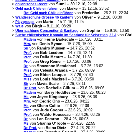
>
von
Sumi
-- 30.12.16, 22:08
chilenisches Recht
>
von
Maike
-- 13.12.16, 23:52
Geld nach Chile einführen
von
Frederike
-- 26.2.17, 22:34
Re: Geld nach Chile einführen
>
von
Oliver
-- 9.12.16, 03:30
Wanderschuhe Grösse 46 kaufen?
>
von
Marie
-- 15.11.16, 11:25
Playgroups
>
von
Birgit
-- 8.11.16, 08:29
Wale
>
von
Sophie
-- 15.9.16, 13:50
Übernachtung Conception & Santiago
>
von
Chr
Suche chikenischen Kontakt im Saarland für Sebastian, 22 J
von
Ferne Barksdale
-- 16.7.26, 00:11
Madem
von
Denis Synan
-- 15.7.26, 15:00
Mrs.
von
Ramiro Mussen
-- 14.7.26, 20:52
Sir
von
Bob Leedom
-- 14.7.26, 12:41
Prof.
von
Delia Mcnutt
-- 14.7.26, 11:30
Prof.
von
Greg Reiner
-- 10.7.26, 03:06
Prof.
von
Shavonne Mcmichael
-- 3.7.26, 13:02
Dr.
von
Celesta Aranda
-- 3.7.26, 09:09
Miss
von
Elden Louque
-- 3.7.26, 07:40
Prof.
von
Louis Mackrell
-- 3.7.26, 03:50
Miss
von
Mavis Beale
-- 3.7.26, 02:11
Sir
von
Rochelle Gillum
-- 23.6.26, 09:06
Dr. Prof.
von
Barry Huddleston
-- 23.6.26, 08:23
Madem
von
Joyce Kingsbury
-- 23.6.26, 08:08
Ms
von
Cedric Ono
-- 23.6.26, 04:22
Mrs.
von
Glenn Collie
-- 22.6.26, 22:08
Ms
von
Jude Cooper
-- 22.6.26, 10:02
Prof.
von
Waldo Rousseau
-- 28.4.26, 03:26
Prof.
von
Lan Damron
-- 28.4.26, 00:03
Dr.
von
Shanna O'Toole
-- 27.4.26, 22:55
Ms
von
Reina Dietz
-- 27.4.26, 20:22
Dr. Prof.