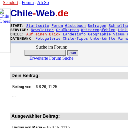
Standort
-
Forum
-
Ah So
Chile
-
Web
.de
START:
Startseite
Forum
Gästebuch
Umfragen
Schnells
SERVICE:
Newsletter
Grußkarten
Weiterempfehlen
Link
CHILE:
Auf einen Blick
Landesinfo
Geographie
Visum
DATENBANK:
Fotogalerie
Chile-Tipps
Unterkünfte
Pinn
Suche im Forum:
Erweiterte Forum Suche
Dein Beitrag:
Beitrag von
-- 6.8.26, 11:25
...
Ausgewählter Beitrag:
Beitrag von
Maria
-- 16.8.16, 13:02