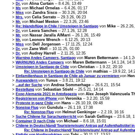
>
von
Alina Curtain
-- 8.4.26, 13:49
Dr.
>
von
Michael Ornelas
-- 6.4.26, 01:17
Ms
>
von
Zandra Sisco
-- 30.3.26, 20:04
Miss
>
von
Celia Serrato
-- 29.3.26, 06:23
Mrs.
>
von
Michael Meston
-- 22.3.26, 23:46
Mr.
>
von
Mike
-- 26.2.26
Re: Inlandsflüge in Chile / Umsteigen in Santiago
>
von
Leora Sanches
-- 27.1.26, 12:28
Dr.
>
von
Nassar Jaralla AlMarri
-- 26.1.26, 15:49
Mr.
>
von
Leonore Wrench
-- 6.12.25, 20:13
Mr.
>
von
Dell Jorgensen
-- 17.11.25, 12:24
Miss
>
von
Zane Well
-- 10.11.25, 01:00
Dr.
>
von
Audrey Harrell
-- 2.11.25, 12:35
Dr.
>
von
Maren Bettermann
-- 14.1.2
Warning Andes Campers, Santiago
>
von
Maren Bettermann
-- 14.1.24, 14:3
WARNUNG Andes Campers
>
von
Christian
-- 1.9.22, 20:10
Umsteigen in Santiago de Chile
von
mathias
-- 19.9.22, 14:
Re: Umsteigen in Santiago de Chile
>
von
Hen
Einfamilienhaus in Santiago de Chile ab Januar zu vermieten
>
von
Yunus
-- 3.8.21, 19:12
Auswandern
>
von
Andrea Sommerhage
-- 26.6.21, 15:54
...auf der Suche
>
von
Sebastian Stiehl
-- 25.5.21, 14:14
Bestellung
>
von
Alex Joseph Valenzuela 
Expo Alemania 2021 in Antofagasta
>
von
Veronika
-- 3.2.20, 15:59
Registrieren von iPhone
>
von
Hans
-- 26.10.19, 09:48
Proteste in ganz Chile
>
von
Gundula
-- 26.1.19, 17:38
Nonstop Flug
von
Helmut Genkinger
-- 2.2.19, 16:16
Re: Nonstop Flug
>
von
Sarah Gellings
-- 23.6.18, 
Suche Chilene für Sprachunterricht
>
von
Michael
-- 8.6.18, 15:01
Container D nach Chile
>
Chilene in Deutschland/ Touristenvisum/ Antrag auf Aufenthaltstitel in
Re: Chilene in Deutschland/ Touristenvisum/ Antrag auf Aufenthalt
>
von
Tobi
-- 30.11.17, 13:52
Einfuhr von Hanfprodukten