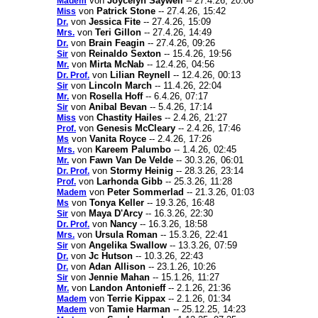
von
Joycelyn Saywell
-- 27.4.26, 20:06
Madem
von
Patrick Stone
-- 27.4.26, 15:42
Miss
von
Jessica Fite
-- 27.4.26, 15:09
Dr.
von
Teri Gillon
-- 27.4.26, 14:49
Mrs.
von
Brain Feagin
-- 27.4.26, 09:26
Dr.
von
Reinaldo Sexton
-- 15.4.26, 19:56
Sir
von
Mirta McNab
-- 12.4.26, 04:56
Mr.
von
Lilian Reynell
-- 12.4.26, 00:13
Dr. Prof.
von
Lincoln March
-- 11.4.26, 22:04
Sir
von
Rosella Hoff
-- 6.4.26, 07:17
Mr.
von
Anibal Bevan
-- 5.4.26, 17:14
Sir
von
Chastity Hailes
-- 2.4.26, 21:27
Miss
von
Genesis McCleary
-- 2.4.26, 17:46
Prof.
von
Vanita Royce
-- 2.4.26, 17:26
Ms
von
Kareem Palumbo
-- 1.4.26, 02:45
Mrs.
von
Fawn Van De Velde
-- 30.3.26, 06:01
Mr.
von
Stormy Heinig
-- 28.3.26, 23:14
Dr. Prof.
von
Larhonda Gibb
-- 25.3.26, 11:28
Prof.
von
Peter Sommerlad
-- 21.3.26, 01:03
Madem
von
Tonya Keller
-- 19.3.26, 16:48
Ms
von
Maya D'Arcy
-- 16.3.26, 22:30
Sir
von
Nancy
-- 16.3.26, 18:58
Dr. Prof.
von
Ursula Roman
-- 15.3.26, 22:41
Mrs.
von
Angelika Swallow
-- 13.3.26, 07:59
Sir
von
Jc Hutson
-- 10.3.26, 22:43
Dr.
von
Adan Allison
-- 23.1.26, 10:26
Dr.
von
Jennie Mahan
-- 15.1.26, 11:27
Sir
von
Landon Antonieff
-- 2.1.26, 21:36
Mr.
von
Terrie Kippax
-- 2.1.26, 01:34
Madem
von
Tamie Harman
-- 25.12.25, 14:23
Madem