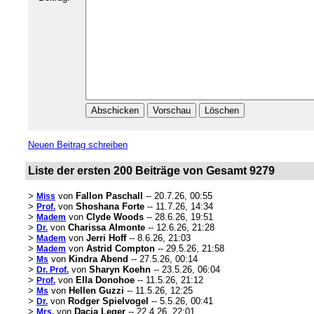
Neuen Beitrag schreiben
Liste der ersten 200 Beiträge von Gesamt 9279
>
von
Fallon Paschall
-- 20.7.26, 00:55
Miss
>
von
Shoshana Forte
-- 11.7.26, 14:34
Prof.
>
von
Clyde Woods
-- 28.6.26, 19:51
Madem
>
von
Charissa Almonte
-- 12.6.26, 21:28
Dr.
>
von
Jerri Hoff
-- 8.6.26, 21:03
Madem
>
von
Astrid Compton
-- 29.5.26, 21:58
Madem
>
von
Kindra Abend
-- 27.5.26, 00:14
Ms
>
von
Sharyn Koehn
-- 23.5.26, 06:04
Dr. Prof.
>
von
Ella Donohoe
-- 11.5.26, 21:12
Prof.
>
von
Hellen Guzzi
-- 11.5.26, 12:25
Ms
>
von
Rodger Spielvogel
-- 5.5.26, 00:41
Dr.
>
von
Dacia Leger
-- 22.4.26, 22:01
Mrs.