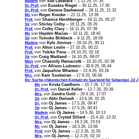
von
Sue Lavarack
-- 1.12.25, 07:35
Madem
von
Eusebia Riegel
-- 30.11.25, 17:30
Dr. Prof.
von
Geneva Dashwood
-- 28.11.25, 21:32
Dr. Prof.
von
Roger Kreider
-- 22.11.25, 13:39
Ms
von
Shanice Hershberger
-- 18.11.25, 05:27
Prof.
von
Shirley Colby
-- 18.11.25, 05:26
Sir
von
Colby Clary
-- 16.11.25, 07:39
Prof.
von
Hayden Macias
-- 10.11.25, 18:45
Ms
von
Tomoko Birkbeck
-- 9.11.25, 18:59
Sir
von
Kyle Jiminez
-- 29.10.25, 00:11
Madem
von
Alton Leslie
-- 27.10.25, 00:22
Prof.
von
Yukiko Pena
-- 24.10.25, 02:18
Prof.
von
Craig Maitland
-- 16.10.25, 09:07
Sir
von
Chassidy Ramaciotti
-- 10.10.25, 02:38
Miss
von
Allison Ludowici
-- 30.9.25, 05:44
Dr. Prof.
von
Jaqueline Wharton
-- 22.9.25, 03:26
Prof.
von
Kam Soubeiran
-- 17.9.25, 06:56
Mrs.
Re: Suche chikenischen Kontakt im Saarland für Sebastian, 22 J
von
Krista Cawthorn
-- 15.7.26, 17:22
Ms
von
Daniel Keller
-- 13.7.26, 20:39
Dr. Prof.
von
Zandra Gold
-- 20.6.26, 17:07
Mrs.
von
Abhi Dwivedi
-- 13.6.26, 01:25
Sir
von
Oj James
-- 17.5.26, 09:47
Dr.
von
Oj James
-- 17.5.26, 00:41
Sir
von
Oj James
-- 14.5.26, 10:13
Madem
von
Crystal Dillard
-- 15.4.26, 13:32
Dr. Prof.
von
Oj James
-- 18.3.26, 23:53
Mrs.
von
Oj James
-- 18.3.26, 13:06
Mr.
von
Oj James
-- 12.3.26, 11:55
Prof.
von
Oj James
-- 12.3.26, 02:10
Mrs.