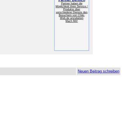
Partner Bereich
Partner haben die
Möglichkeit ihren Service /
Produkte über
verschiedene Dienste den
Besuchern von Chile-
Web.de anzubieten
Mach Mit!
Neuen Beitrag schreiben