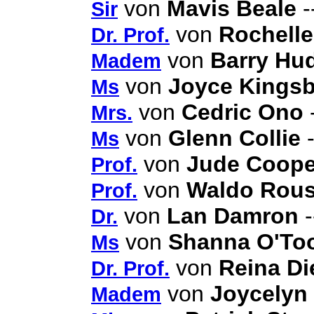
von
Mavis Beale
-
Sir
von
Rochelle
Dr. Prof.
von
Barry Hu
Madem
von
Joyce Kings
Ms
von
Cedric Ono
-
Mrs.
von
Glenn Collie
-
Ms
von
Jude Coope
Prof.
von
Waldo Rou
Prof.
von
Lan Damron
-
Dr.
von
Shanna O'To
Ms
von
Reina Di
Dr. Prof.
von
Joycelyn
Madem