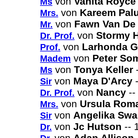
von
Vanita Royce
Ms
von
Kareem Pal
Mrs.
von
Fawn Van De 
Mr.
von
Stormy H
Dr. Prof.
von
Larhonda G
Prof.
von
Peter So
Madem
von
Tonya Keller
-
Ms
von
Maya D'Arcy
-
Sir
von
Nancy
--
Dr. Prof.
von
Ursula Rom
Mrs.
von
Angelika Swa
Sir
von
Jc Hutson
-- 
Dr.