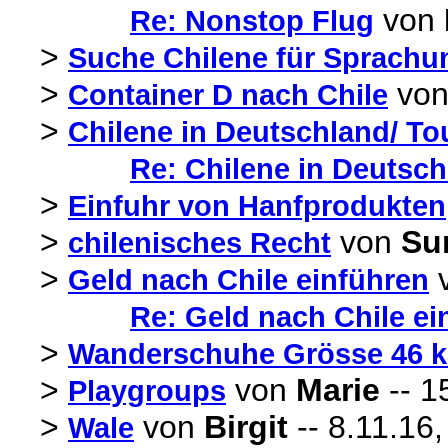
von
Re: Nonstop Flug
>
Suche Chilene für Sprachu
>
vo
Container D nach Chile
>
Chilene in Deutschland/ Tou
Re: Chilene in Deutschl
>
Einfuhr von Hanfprodukten
>
von
Su
chilenisches Recht
>
Geld nach Chile einführen
Re: Geld nach Chile ei
>
Wanderschuhe Grösse 46 k
>
von
Marie
-- 1
Playgroups
>
von
Birgit
-- 8.11.16,
Wale