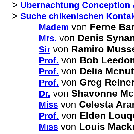
>
Übernachtung Conception 
>
Suche chikenischen Kontakt
von
Ferne Ba
Madem
von
Denis Syna
Mrs.
von
Ramiro Muss
Sir
von
Bob Leedo
Prof.
von
Delia Mcnut
Prof.
von
Greg Reine
Prof.
von
Shavonne Mc
Dr.
von
Celesta Ara
Miss
von
Elden Louq
Prof.
von
Louis Mackr
Miss