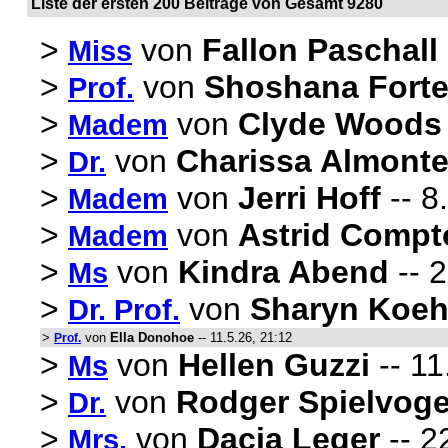
Liste der ersten 200 Beiträge von Gesamt 9280
>
von
Fallon Paschall
Miss
>
von
Shoshana Fort
Prof.
>
von
Clyde Woods
Madem
>
von
Charissa Almont
Dr.
>
von
Jerri Hoff
-- 8
Madem
>
von
Astrid Compt
Madem
>
von
Kindra Abend
-- 2
Ms
>
von
Sharyn Koe
Dr. Prof.
>
von
Ella Donohoe
-- 11.5.26, 21:12
Prof.
>
von
Hellen Guzzi
-- 11
Ms
>
von
Rodger Spielvoge
Dr.
>
von
Dacia Leger
-- 2
Mrs.