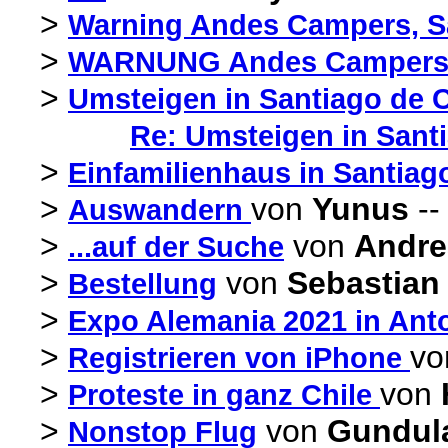
>
Warning Andes Campers, S
>
WARNUNG Andes Camper
>
Umsteigen in Santiago de C
Re: Umsteigen in Santi
>
Einfamilienhaus in Santiag
>
von
Yunus
--
Auswandern
>
von
Andr
...auf der Suche
>
von
Sebastian 
Bestellung
>
Expo Alemania 2021 in Ant
>
v
Registrieren von iPhone
>
von
Proteste in ganz Chile
>
von
Gundul
Nonstop Flug