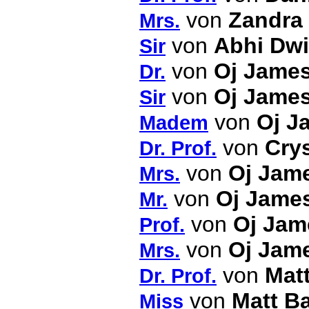
von
Zandra
Mrs.
von
Abhi Dwi
Sir
von
Oj Jame
Dr.
von
Oj Jame
Sir
von
Oj J
Madem
von
Crys
Dr. Prof.
von
Oj Jam
Mrs.
von
Oj Jame
Mr.
von
Oj Jam
Prof.
von
Oj Jam
Mrs.
von
Mat
Dr. Prof.
von
Matt B
Miss