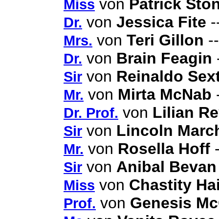
von
Patrick Sto
Miss
von
Jessica Fite
-
Dr.
von
Teri Gillon
--
Mrs.
von
Brain Feagin
Dr.
von
Reinaldo Sex
Sir
von
Mirta McNab
-
Mr.
von
Lilian Re
Dr. Prof.
von
Lincoln Marc
Sir
von
Rosella Hoff
-
Mr.
von
Anibal Bevan
Sir
von
Chastity Ha
Miss
von
Genesis Mc
Prof.