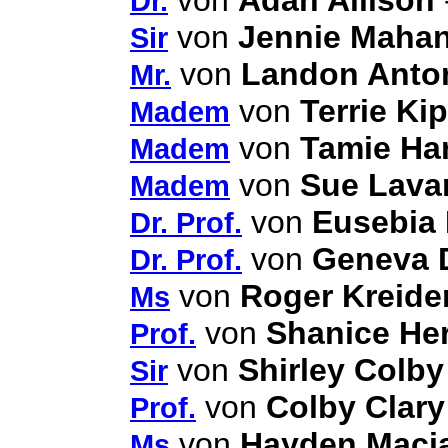
von
Adan Allison
Dr.
von
Jennie Maha
Sir
von
Landon Anton
Mr.
von
Terrie Ki
Madem
von
Tamie Ha
Madem
von
Sue Lava
Madem
von
Eusebia 
Dr. Prof.
von
Geneva 
Dr. Prof.
von
Roger Kreide
Ms
von
Shanice He
Prof.
von
Shirley Colby
Sir
von
Colby Clary
Prof.
von
Hayden Maci
Ms