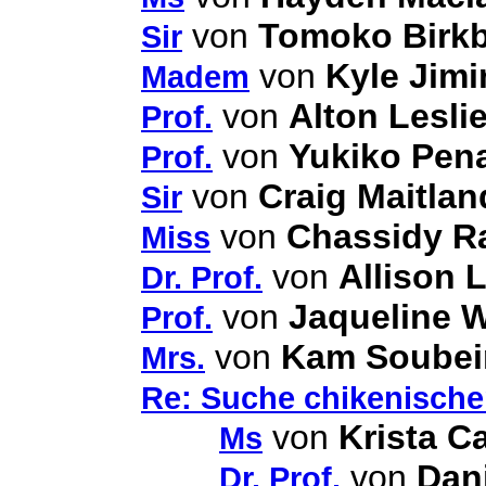
von
Tomoko Birk
Sir
von
Kyle Jimi
Madem
von
Alton Lesli
Prof.
von
Yukiko Pen
Prof.
von
Craig Maitlan
Sir
von
Chassidy R
Miss
von
Allison 
Dr. Prof.
von
Jaqueline 
Prof.
von
Kam Soubei
Mrs.
Re: Suche chikenischen
von
Krista C
Ms
von
Dani
Dr. Prof.