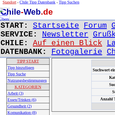
Standort
-
Chile Tipp Datenbank
-
Tipp Suchen
Chile
-
Web
.de
START:
Startseite
Forum
SERVICE:
Newsletter
Gruß
CHILE:
Auf einen Blick
L
DATENBANK:
Fotogalerie
C
TIPP START
Tipp hinzufügen
Suchwort ei
Tipp Suche
Kat
Nutzungsbestimmungen
Suc
KATEGORIEN
S
Arbeit (3)
Anzahl T
Essen/Trinken (6)
Gesundheit (2)
Komunikation (8)