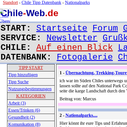
Standort
-
Chile Tipp Datenbank
-
Nationalparks
Chile
-
Web
.de
START:
Startseite
Forum
SERVICE:
Newsletter
Gruß
CHILE:
Auf einen Blick
L
DATENBANK:
Fotogalerie
C
TIPP START
1 -
Übernachtung, Trekking-Touren 
Tipp hinzufügen
ich war im Süden Chiles unterwegs un
Tipp Suche
lassen sollte auf den National Park Co
Nutzungsbestimmungen
seite die karge Landschaft durch den
KATEGORIEN
Beitrag von: Marcus
Arbeit (3)
Essen/Trinken (6)
2 -
Nationalparks....
Gesundheit (2)
Hier könnt ihr eure Tips und Erfahru
Komunikation (8)