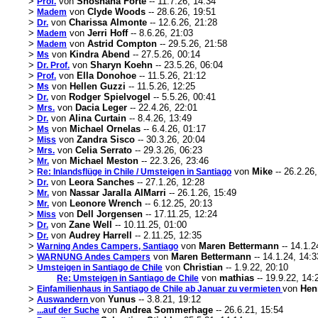
>
von
Shoshana Forte
-- 11.7.26, 14:34
Prof.
>
von
Clyde Woods
-- 28.6.26, 19:51
Madem
>
von
Charissa Almonte
-- 12.6.26, 21:28
Dr.
>
von
Jerri Hoff
-- 8.6.26, 21:03
Madem
>
von
Astrid Compton
-- 29.5.26, 21:58
Madem
>
von
Kindra Abend
-- 27.5.26, 00:14
Ms
>
von
Sharyn Koehn
-- 23.5.26, 06:04
Dr. Prof.
>
von
Ella Donohoe
-- 11.5.26, 21:12
Prof.
>
von
Hellen Guzzi
-- 11.5.26, 12:25
Ms
>
von
Rodger Spielvogel
-- 5.5.26, 00:41
Dr.
>
von
Dacia Leger
-- 22.4.26, 22:01
Mrs.
>
von
Alina Curtain
-- 8.4.26, 13:49
Dr.
>
von
Michael Ornelas
-- 6.4.26, 01:17
Ms
>
von
Zandra Sisco
-- 30.3.26, 20:04
Miss
>
von
Celia Serrato
-- 29.3.26, 06:23
Mrs.
>
von
Michael Meston
-- 22.3.26, 23:46
Mr.
>
von
Mike
-- 26.2.26
Re: Inlandsflüge in Chile / Umsteigen in Santiago
>
von
Leora Sanches
-- 27.1.26, 12:28
Dr.
>
von
Nassar Jaralla AlMarri
-- 26.1.26, 15:49
Mr.
>
von
Leonore Wrench
-- 6.12.25, 20:13
Mr.
>
von
Dell Jorgensen
-- 17.11.25, 12:24
Miss
>
von
Zane Well
-- 10.11.25, 01:00
Dr.
>
von
Audrey Harrell
-- 2.11.25, 12:35
Dr.
>
von
Maren Bettermann
-- 14.1.2
Warning Andes Campers, Santiago
>
von
Maren Bettermann
-- 14.1.24, 14:3
WARNUNG Andes Campers
>
von
Christian
-- 1.9.22, 20:10
Umsteigen in Santiago de Chile
von
mathias
-- 19.9.22, 14:
Re: Umsteigen in Santiago de Chile
>
von
Hen
Einfamilienhaus in Santiago de Chile ab Januar zu vermieten
>
von
Yunus
-- 3.8.21, 19:12
Auswandern
>
von
Andrea Sommerhage
-- 26.6.21, 15:54
...auf der Suche