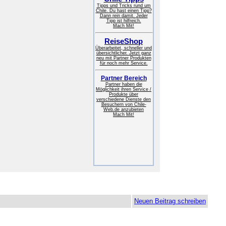
Tipps und Tricks rund um
Chile. Du hast einen Tipp?
Dann rein damit. Jeder
Tipp ist hilfreich.
Mach Mit!
ReiseShop
Überarbeitet, schneller und
übersichtlicher. Jetzt ganz
neu mit Partner Produkten
für noch mehr Service.
Partner Bereich
Partner haben die
Möglichkeit ihren Service /
Produkte über
verschiedene Dienste den
Besuchern von Chile-
Web.de anzubieten
Mach Mit!
Neuen Beitrag schreiben