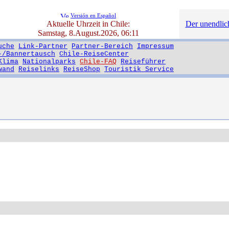
Versión en Español
Aktuelle Uhrzeit in Chile:
Der unendlich
Samstag, 8.August.2026, 06:11
uche
Link-Partner
Partner-Bereich
Impressum
-/Bannertausch
Chile-ReiseCenter
Klima
Nationalparks
Chile-FAQ
Reiseführer
wand
Reiselinks
ReiseShop
Touristik Service