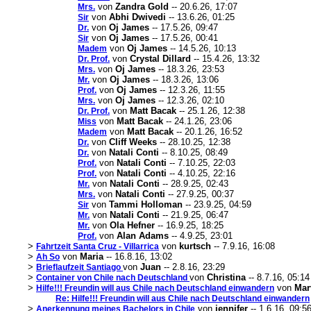
von
Zandra Gold
-- 20.6.26, 17:07
Mrs.
von
Abhi Dwivedi
-- 13.6.26, 01:25
Sir
von
Oj James
-- 17.5.26, 09:47
Dr.
von
Oj James
-- 17.5.26, 00:41
Sir
von
Oj James
-- 14.5.26, 10:13
Madem
von
Crystal Dillard
-- 15.4.26, 13:32
Dr. Prof.
von
Oj James
-- 18.3.26, 23:53
Mrs.
von
Oj James
-- 18.3.26, 13:06
Mr.
von
Oj James
-- 12.3.26, 11:55
Prof.
von
Oj James
-- 12.3.26, 02:10
Mrs.
von
Matt Bacak
-- 25.1.26, 12:38
Dr. Prof.
von
Matt Bacak
-- 24.1.26, 23:06
Miss
von
Matt Bacak
-- 20.1.26, 16:52
Madem
von
Cliff Weeks
-- 28.10.25, 12:38
Dr.
von
Natali Conti
-- 8.10.25, 08:49
Dr.
von
Natali Conti
-- 7.10.25, 22:03
Prof.
von
Natali Conti
-- 4.10.25, 22:16
Prof.
von
Natali Conti
-- 28.9.25, 02:43
Mr.
von
Natali Conti
-- 27.9.25, 00:37
Mrs.
von
Tammi Holloman
-- 23.9.25, 04:59
Sir
von
Natali Conti
-- 21.9.25, 06:47
Mr.
von
Ola Hefner
-- 16.9.25, 18:25
Mr.
von
Alan Adams
-- 4.9.25, 23:01
Prof.
>
von
kurtsch
-- 7.9.16, 16:08
Fahrtzeit Santa Cruz - Villarrica
>
von
Maria
-- 16.8.16, 13:02
Ah So
>
von
Juan
-- 2.8.16, 23:29
Brieflaufzeit Santiago
>
von
Christina
-- 8.7.16, 05:14
Container von Chile nach Deutschland
>
von
Mar
Hilfe!!! Freundin will aus Chile nach Deutschland einwandern
Re: Hilfe!!! Freundin will aus Chile nach Deutschland einwandern
>
von
jennifer
-- 1.6.16, 09:5
Anerkennung meines Bachelors in Chile