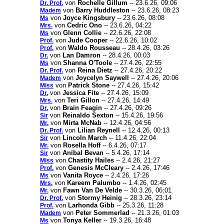
von
Rochelle Gillum
-- 23.6.26, 09:06
Dr. Prof.
von
Barry Huddleston
-- 23.6.26, 08:23
Madem
von
Joyce Kingsbury
-- 23.6.26, 08:08
Ms
von
Cedric Ono
-- 23.6.26, 04:22
Mrs.
von
Glenn Collie
-- 22.6.26, 22:08
Ms
von
Jude Cooper
-- 22.6.26, 10:02
Prof.
von
Waldo Rousseau
-- 28.4.26, 03:26
Prof.
von
Lan Damron
-- 28.4.26, 00:03
Dr.
von
Shanna O'Toole
-- 27.4.26, 22:55
Ms
von
Reina Dietz
-- 27.4.26, 20:22
Dr. Prof.
von
Joycelyn Saywell
-- 27.4.26, 20:06
Madem
von
Patrick Stone
-- 27.4.26, 15:42
Miss
von
Jessica Fite
-- 27.4.26, 15:09
Dr.
von
Teri Gillon
-- 27.4.26, 14:49
Mrs.
von
Brain Feagin
-- 27.4.26, 09:26
Dr.
von
Reinaldo Sexton
-- 15.4.26, 19:56
Sir
von
Mirta McNab
-- 12.4.26, 04:56
Mr.
von
Lilian Reynell
-- 12.4.26, 00:13
Dr. Prof.
von
Lincoln March
-- 11.4.26, 22:04
Sir
von
Rosella Hoff
-- 6.4.26, 07:17
Mr.
von
Anibal Bevan
-- 5.4.26, 17:14
Sir
von
Chastity Hailes
-- 2.4.26, 21:27
Miss
von
Genesis McCleary
-- 2.4.26, 17:46
Prof.
von
Vanita Royce
-- 2.4.26, 17:26
Ms
von
Kareem Palumbo
-- 1.4.26, 02:45
Mrs.
von
Fawn Van De Velde
-- 30.3.26, 06:01
Mr.
von
Stormy Heinig
-- 28.3.26, 23:14
Dr. Prof.
von
Larhonda Gibb
-- 25.3.26, 11:28
Prof.
von
Peter Sommerlad
-- 21.3.26, 01:03
Madem
von
Tonya Keller
-- 19.3.26, 16:48
Ms