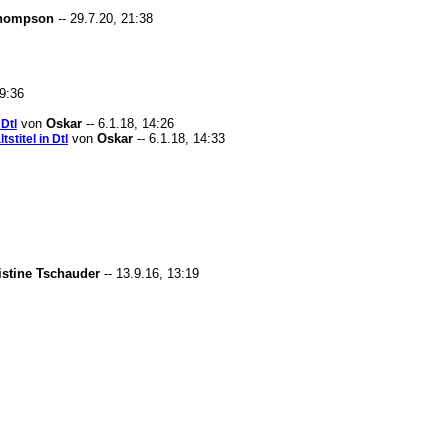
Thompson
-- 29.7.20, 21:38
19:36
von
Oskar
-- 6.1.18, 14:26
 Dtl
von
Oskar
-- 6.1.18, 14:33
stitel in Dtl
istine Tschauder
-- 13.9.16, 13:19