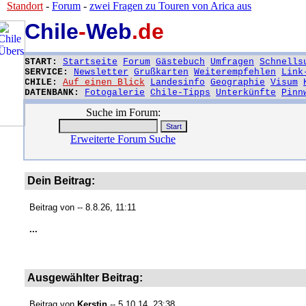
Standort
-
Forum
-
zwei Fragen zu Touren von Arica aus
Chile
-
Web
.de
START:
Startseite
Forum
Gästebuch
Umfragen
Schnells
SERVICE:
Newsletter
Grußkarten
Weiterempfehlen
Link
CHILE:
Auf einen Blick
Landesinfo
Geographie
Visum
DATENBANK:
Fotogalerie
Chile-Tipps
Unterkünfte
Pinn
Suche im Forum:
Erweiterte Forum Suche
Dein Beitrag:
Beitrag von
-- 8.8.26, 11:11
...
Ausgewählter Beitrag:
Beitrag von
Kerstin
-- 5.10.14, 23:38