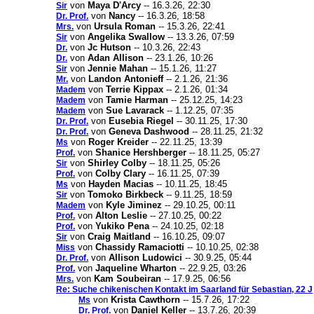
von
Maya D'Arcy
-- 16.3.26, 22:30
Sir
von
Nancy
-- 16.3.26, 18:58
Dr. Prof.
von
Ursula Roman
-- 15.3.26, 22:41
Mrs.
von
Angelika Swallow
-- 13.3.26, 07:59
Sir
von
Jc Hutson
-- 10.3.26, 22:43
Dr.
von
Adan Allison
-- 23.1.26, 10:26
Dr.
von
Jennie Mahan
-- 15.1.26, 11:27
Sir
von
Landon Antonieff
-- 2.1.26, 21:36
Mr.
von
Terrie Kippax
-- 2.1.26, 01:34
Madem
von
Tamie Harman
-- 25.12.25, 14:23
Madem
von
Sue Lavarack
-- 1.12.25, 07:35
Madem
von
Eusebia Riegel
-- 30.11.25, 17:30
Dr. Prof.
von
Geneva Dashwood
-- 28.11.25, 21:32
Dr. Prof.
von
Roger Kreider
-- 22.11.25, 13:39
Ms
von
Shanice Hershberger
-- 18.11.25, 05:27
Prof.
von
Shirley Colby
-- 18.11.25, 05:26
Sir
von
Colby Clary
-- 16.11.25, 07:39
Prof.
von
Hayden Macias
-- 10.11.25, 18:45
Ms
von
Tomoko Birkbeck
-- 9.11.25, 18:59
Sir
von
Kyle Jiminez
-- 29.10.25, 00:11
Madem
von
Alton Leslie
-- 27.10.25, 00:22
Prof.
von
Yukiko Pena
-- 24.10.25, 02:18
Prof.
von
Craig Maitland
-- 16.10.25, 09:07
Sir
von
Chassidy Ramaciotti
-- 10.10.25, 02:38
Miss
von
Allison Ludowici
-- 30.9.25, 05:44
Dr. Prof.
von
Jaqueline Wharton
-- 22.9.25, 03:26
Prof.
von
Kam Soubeiran
-- 17.9.25, 06:56
Mrs.
Re: Suche chikenischen Kontakt im Saarland für Sebastian, 22 J
von
Krista Cawthorn
-- 15.7.26, 17:22
Ms
von
Daniel Keller
-- 13.7.26, 20:39
Dr. Prof.