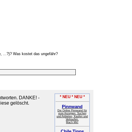
, ...?)? Was kostet das ungefähr?
* NEU * NEU *
tworten. DANKE! -
iese gelöscht.
Pinnwand
Die Online Pinnwand für
eure Anzeigen. Suchen
und Anbieten, Kaufen und
Verkaufen.
Mach Mit!
Chile Tipps