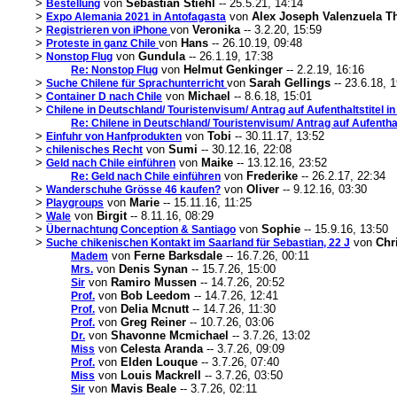
>
von
Sebastian Stiehl
-- 25.5.21, 14:14
Bestellung
>
von
Alex Joseph Valenzuela 
Expo Alemania 2021 in Antofagasta
>
von
Veronika
-- 3.2.20, 15:59
Registrieren von iPhone
>
von
Hans
-- 26.10.19, 09:48
Proteste in ganz Chile
>
von
Gundula
-- 26.1.19, 17:38
Nonstop Flug
von
Helmut Genkinger
-- 2.2.19, 16:16
Re: Nonstop Flug
>
von
Sarah Gellings
-- 23.6.18, 
Suche Chilene für Sprachunterricht
>
von
Michael
-- 8.6.18, 15:01
Container D nach Chile
>
Chilene in Deutschland/ Touristenvisum/ Antrag auf Aufenthaltstitel in
Re: Chilene in Deutschland/ Touristenvisum/ Antrag auf Aufenthalt
>
von
Tobi
-- 30.11.17, 13:52
Einfuhr von Hanfprodukten
>
von
Sumi
-- 30.12.16, 22:08
chilenisches Recht
>
von
Maike
-- 13.12.16, 23:52
Geld nach Chile einführen
von
Frederike
-- 26.2.17, 22:34
Re: Geld nach Chile einführen
>
von
Oliver
-- 9.12.16, 03:30
Wanderschuhe Grösse 46 kaufen?
>
von
Marie
-- 15.11.16, 11:25
Playgroups
>
von
Birgit
-- 8.11.16, 08:29
Wale
>
von
Sophie
-- 15.9.16, 13:50
Übernachtung Conception & Santiago
>
von
Chr
Suche chikenischen Kontakt im Saarland für Sebastian, 22 J
von
Ferne Barksdale
-- 16.7.26, 00:11
Madem
von
Denis Synan
-- 15.7.26, 15:00
Mrs.
von
Ramiro Mussen
-- 14.7.26, 20:52
Sir
von
Bob Leedom
-- 14.7.26, 12:41
Prof.
von
Delia Mcnutt
-- 14.7.26, 11:30
Prof.
von
Greg Reiner
-- 10.7.26, 03:06
Prof.
von
Shavonne Mcmichael
-- 3.7.26, 13:02
Dr.
von
Celesta Aranda
-- 3.7.26, 09:09
Miss
von
Elden Louque
-- 3.7.26, 07:40
Prof.
von
Louis Mackrell
-- 3.7.26, 03:50
Miss
von
Mavis Beale
-- 3.7.26, 02:11
Sir