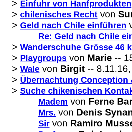
>
Einfuhr von Hanfprodukten
>
von
Su
chilenisches Recht
>
Geld nach Chile einführen
Re: Geld nach Chile ei
>
Wanderschuhe Grösse 46 k
>
von
Marie
-- 1
Playgroups
>
von
Birgit
-- 8.11.16,
Wale
>
Übernachtung Conception 
>
Suche chikenischen Kontakt
von
Ferne Ba
Madem
von
Denis Syna
Mrs.
von
Ramiro Muss
Sir