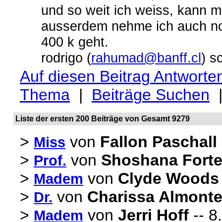
und so weit ich weiss, kann m
ausserdem nehme ich auch noc
400 k geht.
rodrigo (
rahumad@banff.cl
) s
Auf diesen Beitrag Antworte
Thema
|
Beiträge Suchen
Liste der ersten 200 Beiträge von Gesamt 9279
>
von
Fallon Paschall
Miss
>
von
Shoshana Fort
Prof.
>
von
Clyde Woods
Madem
>
von
Charissa Almont
Dr.
>
von
Jerri Hoff
-- 8
Madem