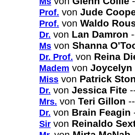
von
Glenn Collie
-
Ms
von
Jude Coope
Prof.
von
Waldo Rou
Prof.
von
Lan Damron
-
Dr.
von
Shanna O'To
Ms
von
Reina Di
Dr. Prof.
von
Joycelyn
Madem
von
Patrick Sto
Miss
von
Jessica Fite
-
Dr.
von
Teri Gillon
--
Mrs.
von
Brain Feagin
Dr.
von
Reinaldo Sex
Sir
von
Mirta McNab
-
Mr.