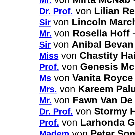
von
Lilian Re
Dr. Prof.
von
Lincoln Marc
Sir
von
Rosella Hoff
-
Mr.
von
Anibal Bevan
Sir
von
Chastity Ha
Miss
von
Genesis Mc
Prof.
von
Vanita Royce
Ms
von
Kareem Pal
Mrs.
von
Fawn Van De 
Mr.
von
Stormy H
Dr. Prof.
von
Larhonda G
Prof.
von
Peter So
Madem