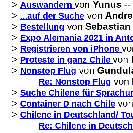
>
von
Yunus
--
Auswandern
>
von
Andr
...auf der Suche
>
von
Sebastian 
Bestellung
>
Expo Alemania 2021 in Ant
>
v
Registrieren von iPhone
>
von
Proteste in ganz Chile
>
von
Gundul
Nonstop Flug
von
Re: Nonstop Flug
>
Suche Chilene für Sprachu
>
vo
Container D nach Chile
>
Chilene in Deutschland/ Tou
Re: Chilene in Deutschl