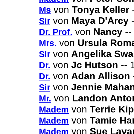
von
Tonya Keller
-
Ms
von
Maya D'Arcy
-
Sir
von
Nancy
--
Dr. Prof.
von
Ursula Rom
Mrs.
von
Angelika Swa
Sir
von
Jc Hutson
-- 
Dr.
von
Adan Allison
Dr.
von
Jennie Maha
Sir
von
Landon Anton
Mr.
von
Terrie Ki
Madem
von
Tamie Ha
Madem
von
Sue Lava
Madem