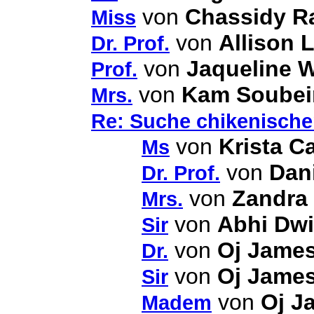
von
Chassidy R
Miss
von
Allison 
Dr. Prof.
von
Jaqueline 
Prof.
von
Kam Soubei
Mrs.
Re: Suche chikenischen
von
Krista C
Ms
von
Dani
Dr. Prof.
von
Zandra
Mrs.
von
Abhi Dwi
Sir
von
Oj Jame
Dr.
von
Oj Jame
Sir
von
Oj J
Madem