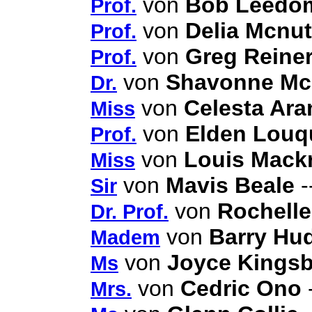
von
Bob Leedo
Prof.
von
Delia Mcnut
Prof.
von
Greg Reine
Prof.
von
Shavonne Mc
Dr.
von
Celesta Ara
Miss
von
Elden Louq
Prof.
von
Louis Mackr
Miss
von
Mavis Beale
-
Sir
von
Rochelle
Dr. Prof.
von
Barry Hu
Madem
von
Joyce Kings
Ms
von
Cedric Ono
-
Mrs.