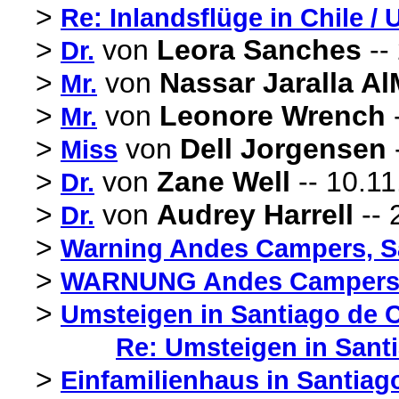
>
Re: Inlandsflüge in Chile /
>
von
Leora Sanches
--
Dr.
>
von
Nassar Jaralla Al
Mr.
>
von
Leonore Wrench
-
Mr.
>
von
Dell Jorgensen
Miss
>
von
Zane Well
-- 10.11
Dr.
>
von
Audrey Harrell
-- 
Dr.
>
Warning Andes Campers, S
>
WARNUNG Andes Camper
>
Umsteigen in Santiago de C
Re: Umsteigen in Santi
>
Einfamilienhaus in Santiag