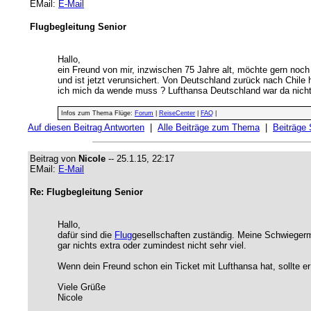
EMail:
E-Mail
Flugbegleitung Senior
Hallo,
ein Freund von mir, inzwischen 75 Jahre alt, möchte gern noch 
und ist jetzt verunsichert. Von Deutschland zurück nach Chile
ich mich da wende muss ? Lufthansa Deutschland war da nich
Infos zum Thema Flüge:
Forum
|
ReiseCenter
|
FAQ
|
Auf diesen Beitrag Antworten
|
Alle Beiträge zum Thema
|
Beiträge
Beitrag von
Nicole
-- 25.1.15, 22:17
EMail:
E-Mail
Re: Flugbegleitung Senior
Hallo,
dafür sind die
Flug
gesellschaften zuständig. Meine Schwiegerm
gar nichts extra oder zumindest nicht sehr viel.
Wenn dein Freund schon ein Ticket mit Lufthansa hat, sollte 
Viele Grüße
Nicole