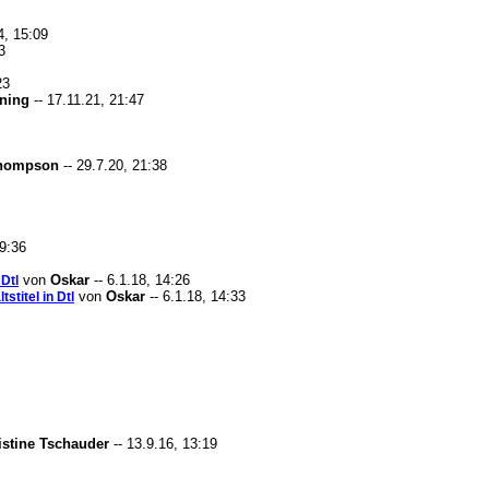
4, 15:09
3
23
ning
-- 17.11.21, 21:47
Thompson
-- 29.7.20, 21:38
19:36
von
Oskar
-- 6.1.18, 14:26
 Dtl
von
Oskar
-- 6.1.18, 14:33
stitel in Dtl
istine Tschauder
-- 13.9.16, 13:19