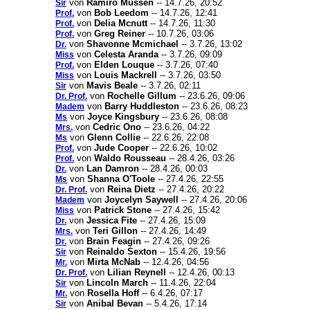
von
Ramiro Mussen
-- 14.7.26, 20:52
Sir
von
Bob Leedom
-- 14.7.26, 12:41
Prof.
von
Delia Mcnutt
-- 14.7.26, 11:30
Prof.
von
Greg Reiner
-- 10.7.26, 03:06
Prof.
von
Shavonne Mcmichael
-- 3.7.26, 13:02
Dr.
von
Celesta Aranda
-- 3.7.26, 09:09
Miss
von
Elden Louque
-- 3.7.26, 07:40
Prof.
von
Louis Mackrell
-- 3.7.26, 03:50
Miss
von
Mavis Beale
-- 3.7.26, 02:11
Sir
von
Rochelle Gillum
-- 23.6.26, 09:06
Dr. Prof.
von
Barry Huddleston
-- 23.6.26, 08:23
Madem
von
Joyce Kingsbury
-- 23.6.26, 08:08
Ms
von
Cedric Ono
-- 23.6.26, 04:22
Mrs.
von
Glenn Collie
-- 22.6.26, 22:08
Ms
von
Jude Cooper
-- 22.6.26, 10:02
Prof.
von
Waldo Rousseau
-- 28.4.26, 03:26
Prof.
von
Lan Damron
-- 28.4.26, 00:03
Dr.
von
Shanna O'Toole
-- 27.4.26, 22:55
Ms
von
Reina Dietz
-- 27.4.26, 20:22
Dr. Prof.
von
Joycelyn Saywell
-- 27.4.26, 20:06
Madem
von
Patrick Stone
-- 27.4.26, 15:42
Miss
von
Jessica Fite
-- 27.4.26, 15:09
Dr.
von
Teri Gillon
-- 27.4.26, 14:49
Mrs.
von
Brain Feagin
-- 27.4.26, 09:26
Dr.
von
Reinaldo Sexton
-- 15.4.26, 19:56
Sir
von
Mirta McNab
-- 12.4.26, 04:56
Mr.
von
Lilian Reynell
-- 12.4.26, 00:13
Dr. Prof.
von
Lincoln March
-- 11.4.26, 22:04
Sir
von
Rosella Hoff
-- 6.4.26, 07:17
Mr.
von
Anibal Bevan
-- 5.4.26, 17:14
Sir