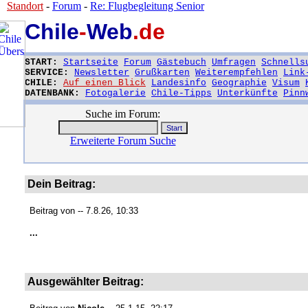
Standort
-
Forum
-
Re: Flugbegleitung Senior
Chile
-
Web
.de
START:
Startseite
Forum
Gästebuch
Umfragen
Schnells
SERVICE:
Newsletter
Grußkarten
Weiterempfehlen
Link
CHILE:
Auf einen Blick
Landesinfo
Geographie
Visum
DATENBANK:
Fotogalerie
Chile-Tipps
Unterkünfte
Pinn
Suche im Forum:
Erweiterte Forum Suche
Dein Beitrag:
Beitrag von
-- 7.8.26, 10:33
...
Ausgewählter Beitrag: