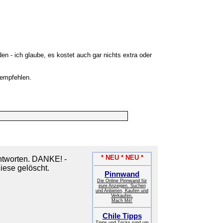
 - ich glaube, es kostet auch gar nichts extra oder
 empfehlen.
* NEU * NEU *
tworten. DANKE! -
iese gelöscht.
Pinnwand
Die Online Pinnwand für
eure Anzeigen. Suchen
und Anbieten, Kaufen und
Verkaufen.
Mach Mit!
Chile Tipps
Tipps und Tricks rund um