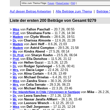
Infos zum Thema Flüge:
Forum
|
ReiseCenter
|
FAQ
|
Auf diesen Beitrag Antworten
|
Alle Beiträge zum Thema
|
Beiträge
Liste der ersten 200 Beiträge von Gesamt 9279
>
von
Fallon Paschall
-- 20.7.26, 00:55
Miss
>
von
Shoshana Forte
-- 11.7.26, 14:34
Prof.
>
von
Clyde Woods
-- 28.6.26, 19:51
Madem
>
von
Charissa Almonte
-- 12.6.26, 21:28
Dr.
>
von
Jerri Hoff
-- 8.6.26, 21:03
Madem
>
von
Astrid Compton
-- 29.5.26, 21:58
Madem
>
von
Kindra Abend
-- 27.5.26, 00:14
Ms
>
von
Sharyn Koehn
-- 23.5.26, 06:04
Dr. Prof.
>
von
Ella Donohoe
-- 11.5.26, 21:12
Prof.
>
von
Hellen Guzzi
-- 11.5.26, 12:25
Ms
>
von
Rodger Spielvogel
-- 5.5.26, 00:41
Dr.
>
von
Dacia Leger
-- 22.4.26, 22:01
Mrs.
>
von
Alina Curtain
-- 8.4.26, 13:49
Dr.
>
von
Michael Ornelas
-- 6.4.26, 01:17
Ms
>
von
Zandra Sisco
-- 30.3.26, 20:04
Miss
>
von
Celia Serrato
-- 29.3.26, 06:23
Mrs.
>
von
Michael Meston
-- 22.3.26, 23:46
Mr.
>
von
Mike
-- 26.2.26
Re: Inlandsflüge in Chile / Umsteigen in Santiago
>
von
Leora Sanches
-- 27.1.26, 12:28
Dr.
>
von
Nassar Jaralla AlMarri
-- 26.1.26, 15:49
Mr.
>
von
Leonore Wrench
-- 6.12.25, 20:13
Mr.
>
von
Dell Jorgensen
-- 17.11.25, 12:24
Miss