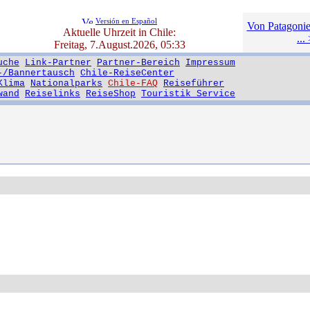
Versión en Español
Von Patagonie
Aktuelle Uhrzeit in Chile:
...
Freitag, 7.August.2026, 05:33
uche
Link-Partner
Partner-Bereich
Impressum
-/Bannertausch
Chile-ReiseCenter
Klima
Nationalparks
Chile-FAQ
Reiseführer
wand
Reiselinks
ReiseShop
Touristik Service