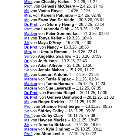
von
Chastity Hailes
-- 2.4.26, 21:27
Miss
von
Genesis McCleary
-- 2.4.26, 17:46
Prof.
von
Vanita Royce
-- 2.4.26, 17:26
Ms
von
Kareem Palumbo
-- 1.4.26, 02:45
Mrs.
von
Fawn Van De Velde
-- 30.3.26, 06:01
Mr.
von
Stormy Heinig
-- 28.3.26, 23:14
Dr. Prof.
von
Larhonda Gibb
-- 25.3.26, 11:28
Prof.
von
Peter Sommerlad
-- 21.3.26, 01:03
Madem
von
Tonya Keller
-- 19.3.26, 16:48
Ms
von
Maya D'Arcy
-- 16.3.26, 22:30
Sir
von
Nancy
-- 16.3.26, 18:58
Dr. Prof.
von
Ursula Roman
-- 15.3.26, 22:41
Mrs.
von
Angelika Swallow
-- 13.3.26, 07:59
Sir
von
Jc Hutson
-- 10.3.26, 22:43
Dr.
von
Adan Allison
-- 23.1.26, 10:26
Dr.
von
Jennie Mahan
-- 15.1.26, 11:27
Sir
von
Landon Antonieff
-- 2.1.26, 21:36
Mr.
von
Terrie Kippax
-- 2.1.26, 01:34
Madem
von
Tamie Harman
-- 25.12.25, 14:23
Madem
von
Sue Lavarack
-- 1.12.25, 07:35
Madem
von
Eusebia Riegel
-- 30.11.25, 17:30
Dr. Prof.
von
Geneva Dashwood
-- 28.11.25, 21:32
Dr. Prof.
von
Roger Kreider
-- 22.11.25, 13:39
Ms
von
Shanice Hershberger
-- 18.11.25, 05:27
Prof.
von
Shirley Colby
-- 18.11.25, 05:26
Sir
von
Colby Clary
-- 16.11.25, 07:39
Prof.
von
Hayden Macias
-- 10.11.25, 18:45
Ms
von
Tomoko Birkbeck
-- 9.11.25, 18:59
Sir
von
Kyle Jiminez
-- 29.10.25, 00:11
Madem
von
Alton Leslie
-- 27.10.25, 00:22
Prof.