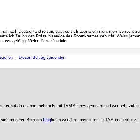
mal nach Deutschland reisen, traut es sich aber allein nicht mehr so recht zu
 hatte ich für ihn den Rollstuhlservice des Rotenkreuzes gebucht. Weiss jem
t aussagefähig. Vielen Dank Gundula
 Suchen
|
Diesen Beitrag versenden
utter hat das schon mehrmals mit TAM Airlines gemacht und war sehr zufried
er sich an deren Büro am
Flug
hafen wenden - ansonsten ist TAM auch sehr zu