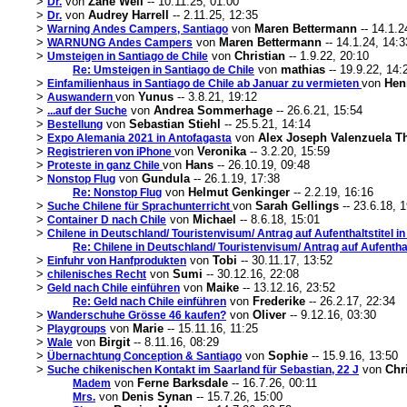
>
von
Zane Well
-- 10.11.25, 01:00
Dr.
>
von
Audrey Harrell
-- 2.11.25, 12:35
Dr.
>
von
Maren Bettermann
-- 14.1.2
Warning Andes Campers, Santiago
>
von
Maren Bettermann
-- 14.1.24, 14:3
WARNUNG Andes Campers
>
von
Christian
-- 1.9.22, 20:10
Umsteigen in Santiago de Chile
von
mathias
-- 19.9.22, 14:
Re: Umsteigen in Santiago de Chile
>
von
Hen
Einfamilienhaus in Santiago de Chile ab Januar zu vermieten
>
von
Yunus
-- 3.8.21, 19:12
Auswandern
>
von
Andrea Sommerhage
-- 26.6.21, 15:54
...auf der Suche
>
von
Sebastian Stiehl
-- 25.5.21, 14:14
Bestellung
>
von
Alex Joseph Valenzuela 
Expo Alemania 2021 in Antofagasta
>
von
Veronika
-- 3.2.20, 15:59
Registrieren von iPhone
>
von
Hans
-- 26.10.19, 09:48
Proteste in ganz Chile
>
von
Gundula
-- 26.1.19, 17:38
Nonstop Flug
von
Helmut Genkinger
-- 2.2.19, 16:16
Re: Nonstop Flug
>
von
Sarah Gellings
-- 23.6.18, 
Suche Chilene für Sprachunterricht
>
von
Michael
-- 8.6.18, 15:01
Container D nach Chile
>
Chilene in Deutschland/ Touristenvisum/ Antrag auf Aufenthaltstitel in
Re: Chilene in Deutschland/ Touristenvisum/ Antrag auf Aufenthalt
>
von
Tobi
-- 30.11.17, 13:52
Einfuhr von Hanfprodukten
>
von
Sumi
-- 30.12.16, 22:08
chilenisches Recht
>
von
Maike
-- 13.12.16, 23:52
Geld nach Chile einführen
von
Frederike
-- 26.2.17, 22:34
Re: Geld nach Chile einführen
>
von
Oliver
-- 9.12.16, 03:30
Wanderschuhe Grösse 46 kaufen?
>
von
Marie
-- 15.11.16, 11:25
Playgroups
>
von
Birgit
-- 8.11.16, 08:29
Wale
>
von
Sophie
-- 15.9.16, 13:50
Übernachtung Conception & Santiago
>
von
Chr
Suche chikenischen Kontakt im Saarland für Sebastian, 22 J
von
Ferne Barksdale
-- 16.7.26, 00:11
Madem
von
Denis Synan
-- 15.7.26, 15:00
Mrs.