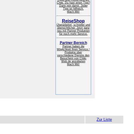
Chile. Du hast einen Tipp?
Dann rein damit. Jeder
Tipp ist hilfreich.
Mach Mit!
ReiseShop
Überarbeitet, schneller und
übersichtlicher. Jetzt ganz
neu mit Partner Produkten
für noch mehr Service.
Partner Bereich
Partner haben die
Möglichkeit ihren Service /
Produkte über
verschiedene Dienste den
Besuchern von Chile-
Web.de anzubieten
Mach Mit!
Zur Liste