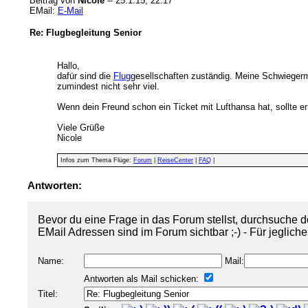
Beitrag von
Nicole
-- 25.1.15, 22:17
EMail:
E-Mail
Re: Flugbegleitung Senior
Hallo,
dafür sind die
Flug
gesellschaften zuständig. Meine Schwiegermu
zumindest nicht sehr viel.
Wenn dein Freund schon ein Ticket mit Lufthansa hat, sollte 
Viele Grüße
Nicole
Infos zum Thema Flüge:
Forum
|
ReiseCenter
|
FAQ
|
Antworten:
Bevor du eine Frage in das Forum stellst, durchsuche d
EMail Adressen sind im Forum sichtbar ;-) - Für jeglich
Name:
Mail:
Antworten als Mail schicken:
Titel: