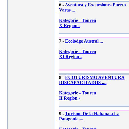
6 -
Aventura y Excursiones Puerto
Varas....
Kategorie - Touren
X Regíon -
7 -
Ecolodge Austral....
Kategorie - Touren
XI Regíon -
8 -
ECOTURISMO AVENTURA
DISCAPACITADOS ....
Kategorie - Touren
II Regíon -
9 -
Turismo De la Habana a La
Patagonia....