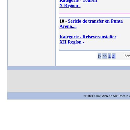
Kategorie - Touren
X Regíon -
10 -
Sericio de transfer en Punta
Arena....
Kategorie - Reiseveranstalter
XII Regíon -
|<
<<
>
>|
Ser
© 2004 Chile-Web.de Alle Rechte 