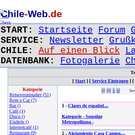
Chile
-
Web
.de
START:
Startseite
Forum
SERVICE:
Newsletter
Gruß
CHILE:
Auf einen Blick
L
DATENBANK:
Fotogalerie
C
To
[
Start
]
[
Service Eintragen
]
[
Kategorie
|<
<<
>
>|
Ser
Reiseveranstalter (51)
Rent a Car (7)
Bar ()
1 -
Clases de español....
Café (1)
Disco ()
Kategorie - Sonstige
Eisdiele ()
Metropolitana -
Internetcafé (1)
Restaurant (9)
2 -
Alojamiento Casa Campo....