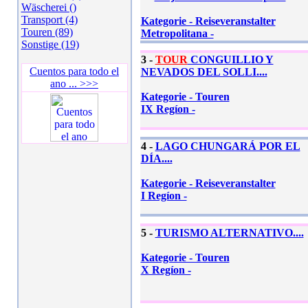
Wäscherei ()
Transport (4)
Kategorie - Reiseveranstalter
Touren (89)
Metropolitana -
Sonstige (19)
3 -
TOUR
CONGUILLIO Y
Cuentos para todo el
NEVADOS DEL SOLLI....
ano ... >>>
Kategorie - Touren
IX Regíon -
4 -
LAGO CHUNGARÁ POR EL
DÍA....
Kategorie - Reiseveranstalter
I Regíon -
5 -
TURISMO ALTERNATIVO....
Kategorie - Touren
X Regíon -