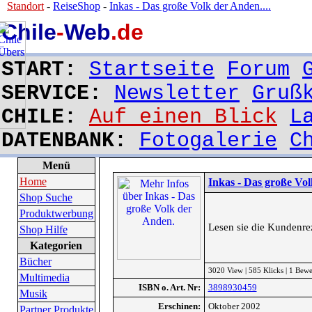
Standort
-
ReiseShop
-
Inkas - Das große Volk der Anden....
Chile
-
Web
.de
START:
Startseite
Forum
SERVICE:
Newsletter
Gruß
CHILE:
Auf einen Blick
L
DATENBANK:
Fotogalerie
C
Menü
Home
Inkas - Das große Vo
Shop Suche
Produktwerbung
Lesen sie die Kundenr
Shop Hilfe
Kategorien
Bücher
3020 View | 585 Klicks | 1 Bew
Multimedia
ISBN o. Art. Nr:
3898930459
Musik
Erschinen:
Oktober 2002
Partner Produkte