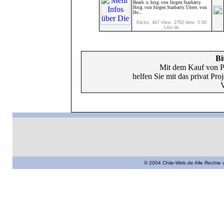
Bearb. u. hrsg. von Jürgen Starbatty.
Hrsg. von Jürgen Starbatty. Übers. von
He...
Klicks: 467 View: 2762 Vote: 5.50
Libri.de
Bi
Mit dem Kauf von P
helfen Sie mit das privat Pr
V
© 2004 Chile-Web.de Alle Rechte 