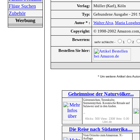
Flüge Suchen
Verlag:
Müller (Karl), Köln
Zubehör
Typ:
Gebundene Ausgabe - 291 S
Werbung
Autor * :
Walter Alva
,
Maria Longhe
Copyright:
© 1998-2002 Amazon.com, I
Bewerten:
sehr schlecht -
1
2
Bestellen Sie hier:
* Um weitere Artikel des Auto
Geheimnisse der Naturvölker...
Götterzeichen, Totenkulte,
Sternenmythen. Kosmische Rituale auf
Sulawesi und in den Anden.
...
Klicks: 500 View: 2308 Vote: 0.00
Libri.de
Die Reise nach Südamerika....
Vom Orinoko zum Amazonas. N.-
Auflage.