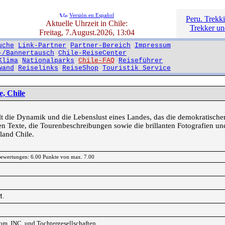
Versión en Español
Peru. Trekki
Aktuelle Uhrzeit in Chile:
Trekker un
Freitag, 7.August.2026, 13:04
uche
Link-Partner
Partner-Bereich
Impressum
-/Bannertausch
Chile-ReiseCenter
Klima
Nationalparks
Chile-FAQ
Reiseführer
wand
Reiselinks
ReiseShop
Touristik Service
e, Chile
lt die Dynamik und die Lebenslust eines Landes, das die demokratischen
gen Texte, die Tourenbeschreibungen sowie die brillanten Fotografien u
land Chile.
 Bewertungen: 6.00 Punkte von max. 7.00
M.
m, INC. und Tochtergesellschaften