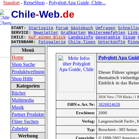
Standort
-
ReiseShop
-
Polyglott Apa Guide, Chile...
Chile
-
Web
.de
START:
Startseite
Forum
Gästebuch
Umfragen
Schnells
SERVICE:
Newsletter
Grußkarten
Weiterempfehlen
Link
CHILE:
Auf einen Blick
Landesinfo
Geographie
Visum
DATENBANK:
Fotogalerie
Chile-Tipps
Unterkünfte
Pinn
Menü
Home
Polyglott Apa Guid
Shop Suche
Produktwerbung
Dieser Führer spiege
thematisch vielseiti
Shop Hilfe
Einblick in das Reise
Kategorien
Bücher
2826 View | 759 Klicks | 1
Multimedia
ISBN o. Art. Nr:
3826824628
Musik
Erschinen:
2000
Partner Produkte
Flüge Suchen
Verlag:
Langenscheidt Fachv., 
Zubehör
Typ:
Broschiert - 385 Seiten
Werbung
Copyright:
© 1998-2002 Amazon.co