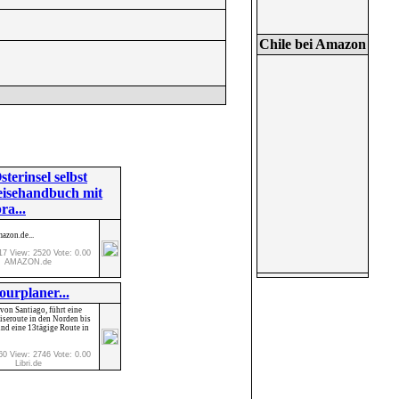
Chile bei Amazon
sterinsel selbst
eisehandbuch mit
ra...
azon.de...
17 View: 2520 Vote: 0.00
AMAZON.de
ourplaner...
on Santiago, führt eine
iseroute in den Norden bis
und eine 13tägige Route in
60 View: 2746 Vote: 0.00
Libri.de