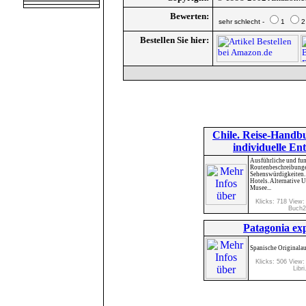
Bewerten:
sehr schlecht -
1
Bestellen Sie hier:
Chile. Reise-Handbu
individuelle Ent
Ausführliche und fun
Routenbeschreibung
Sehenswürdigkeiten. 
Hotels. Alternative U
Musee...
Klicks: 718 View:
Buch2
Patagonia exp
Spanische Originalau
Klicks: 506 View:
Libri