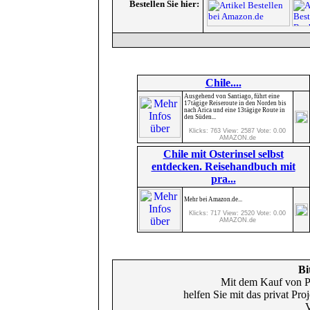
Bestellen Sie hier:
Chile....
Ausgehend von Santiago, führt eine
17tägige Reiseroute in den Norden bis
nach Arica und eine 13tägige Route in
den Süden...
Klicks: 763 View: 2587 Vote: 0.00
AMAZON.de
Chile mit Osterinsel selbst
entdecken. Reisehandbuch mit
pra...
Mehr bei Amazon.de...
Klicks: 717 View: 2520 Vote: 0.00
AMAZON.de
Bi
Mit dem Kauf von P
helfen Sie mit das privat Pr
V