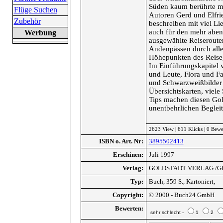
Süden kaum berührte ma
Flüge Suchen
Autoren Gerd und Elfrie
Zubehör
beschreiben mit viel Li
auch für den mehr abent
Werbung
ausgewählte Reiserouten
Andenpässen durch alle
Höhepunkten des Reiseg
Im Einführungskapitel 
und Leute, Flora und F
und Schwarzweißbilder 
Übersichtskarten, viele
Tips machen diesen Gol
unentbehrlichen Begleit
2623 View | 611 Klicks | 0 Bew
ISBN o. Art. Nr:
3895502413
Erschinen:
Juli 1997
Verlag:
GOLDSTADT VERLAG /G
Typ:
Buch, 359 S., Kartoniert,
Copyright:
© 2000 - Buch24 GmbH
Bewerten:
sehr schlecht -
1
2