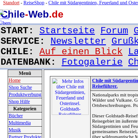
Standort
-
ReiseShop
-
Chile mit Südargentinien, Feuerland und Oster
Chile
-
Web
.de
START:
Startseite
Forum
SERVICE:
Newsletter
Gruß
CHILE:
Auf einen Blick
L
DATENBANK:
Fotogalerie
C
Menü
Home
Chile mit Südargentin
Reiseführer.
Shop Suche
Produktwerbung
Nationalparks mit tropi
Wälder und Vulkane. Ge
Shop Hilfe
Ortsbeschreibungen. Pr
Kategorien
Bücher
Dieser Goldstadt-Reisef
Reisegebiet im äußerste
Multimedia
Südargentinien und Feu
Musik
gemeinsames Reiseziel,
Partner Produkte
über wildromantische M