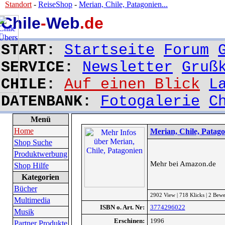
Standort
-
ReiseShop
-
Merian, Chile, Patagonien...
Chile
-
Web
.de
START:
Startseite
Forum
SERVICE:
Newsletter
Gruß
CHILE:
Auf einen Blick
L
DATENBANK:
Fotogalerie
C
Menü
Home
Merian, Chile, Patag
Shop Suche
Produktwerbung
Mehr bei Amazon.de
Shop Hilfe
Kategorien
Bücher
2902 View | 718 Klicks | 2 Bew
Multimedia
ISBN o. Art. Nr:
3774296022
Musik
Erschinen:
1996
Partner Produkte