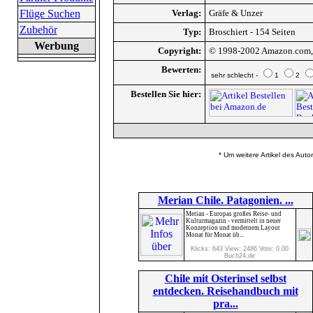
Flüge Suchen
Verlag:
Gräfe & Unzer
Zubehör
Typ:
Broschiert - 154 Seiten
Werbung
Copyright:
© 1998-2002 Amazon.com, I
Bewerten:
sehr schlecht -
1
2
Bestellen Sie hier:
* Um weitere Artikel des Auto
Merian Chile. Patagonien. ...
Merian - Europas großes Reise- und
Kulturmagazin - vermittelt in neuer
Konzeption und modernem Layout
Monat für Monat üb...
Klicks: 643 View: 2486 Vote: 0.00
Buch24.de
Chile mit Osterinsel selbst
entdecken. Reisehandbuch mit
pra...