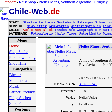
Standort
-
ReiseShop
-
Nelles Maps, Southern Argentina, Uruguay...
Chile
-
Web
.de
START:
Startseite
Forum
Gästebuch
Umfragen
Schnells
SERVICE:
Newsletter
Grußkarten
Weiterempfehlen
Link
CHILE:
Auf einen Blick
Landesinfo
Geographie
Visum
DATENBANK:
Fotogalerie
Chile-Tipps
Unterkünfte
Pinn
Menü
Home
Nelles Maps, Sout
Shop Suche
Produktwerbung
A map of southern Ar
Shop Hilfe
Rivadavia and Pen Val
Kategorien
Bücher
2102 View | 487 Klicks | 5
Multimedia
ISBN o. Art. Nr:
3886185745
Musik
Erschinen:
1999
Partner Produkte
Flüge Suchen
Verlag:
Nelles Verlag
Zubehör
Typ:
Landkarte
Werbung
Copyright:
© 1998-2002 Amazon.co