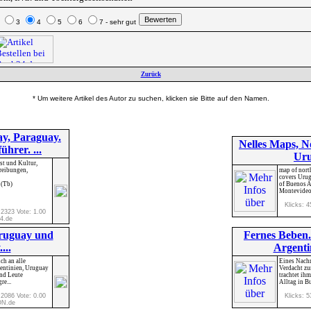
2
3
4
5
6
7 - sehr gut
Zurück
* Um weitere Artikel des Autor zu suchen, klicken sie Bitte auf den Namen.
ay, Paraguay.
Nelles Maps, N
ührer. ...
Uru
st und Kultur,
reibungen,
map of north
covers Urug
 (Tb)
of Buenos A
Montevideo.
Klicks: 4
 2323 Vote: 1.00
4.de
Uruguay und
Fernes Beben.
...
Argentin
ch an alle
Eines Nach
gentinien, Uruguay
Verdacht zu
nd Leute
trachtet ih
re...
Alltag in Bu
 2086 Vote: 0.00
Klicks: 5
N.de