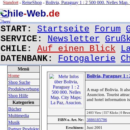
Standort
-
ReiseShop
-
Bolivia, Paraguay 1 : 2 500 000. Nelles Map. 
Chile
-
Web
.de
START:
Startseite
Forum
SERVICE:
Newsletter
Gruß
CHILE:
Auf einen Blick
L
DATENBANK:
Fotogalerie
C
Menü
Home
Bolivia, Paraguay 1 :
Shop Suche
Produktwerbung
A map of Bolivia. It al
Asuncion. Tourist attrac
Shop Hilfe
and hotel information i
Kategorien
Bücher
2403 View | 557 Klicks | 0 Bew
Multimedia
ISBN o. Art. Nr:
3886185796
Musik
Erschinen:
Juni 2001
Partner Produkte