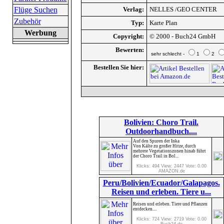
Flüge Suchen
Verlag:
NELLES /GEO CENTER
Zubehör
Typ:
Karte Plan
Werbung
Copyright:
© 2000 - Buch24 GmbH
Bewerten:
sehr schlecht -
1
2
Bestellen Sie hier:
Bolivien: Choro Trail.
Outdoorhandbuch....
Auf den Spuren der Inka
Von Kälte zu großer Hitze, durch
mehrere Vegetationszonen hinab führt
der Choro Trail in Bol...
Klicks: 494 View: 2447 Vote: 0.00
AMAZON.de
Peru/Bolivien/Ecuador/Galapagos.
Reisen und erleben. Tiere u...
Reisen und erleben. Tiere und Pflanzen
entdecken....
Klicks: 724 View: 2719 Vote: 0.00