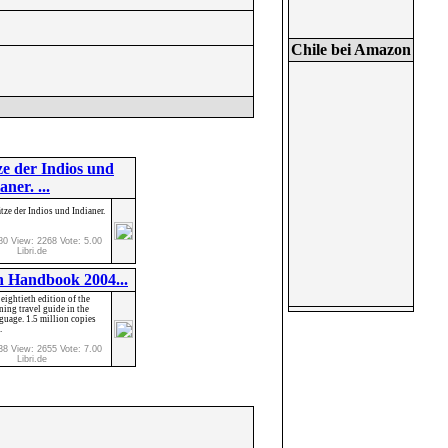
Chile bei Amazon
e der Indios und
aner. ...
ze der Indios und Indianer.
80 View: 2268 Vote: 5.00
Libri.de
 Handbook 2004...
eightieth edition of the
ning travel guide in the
guage. 1.5 million copies
.
38 View: 2655 Vote: 7.00
Libri.de