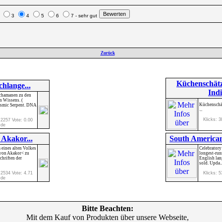
2
3
4
5
6
7 - sehr gut
Zurück
Küchenschätz
hlange...
Indi
Schamanen zu den
 Wissens. (
Küchenschät
osmic Serpent. DNA
...
Klicks: 3
 2257 Vote: 0.00
.de
 Akakor...
South American
eines alten Volkes
Celebratory 
 von Akakor< zu
longest-run
chriften der
English lan
sold. Upda..
 2534 Vote: 4.71
Klicks: 5
.de
Bitte Beachten:
Mit dem Kauf von Produkten über unsere Webseite,