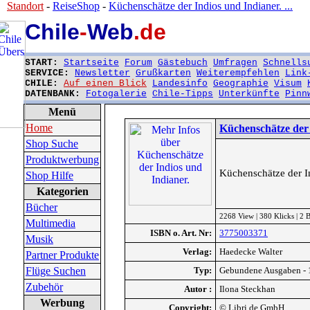
Standort
-
ReiseShop
-
Küchenschätze der Indios und Indianer. ...
Chile
-
Web
.de
START:
Startseite
Forum
Gästebuch
Umfragen
Schnells
SERVICE:
Newsletter
Grußkarten
Weiterempfehlen
Link
CHILE:
Auf einen Blick
Landesinfo
Geographie
Visum
DATENBANK:
Fotogalerie
Chile-Tipps
Unterkünfte
Pinn
Menü
Home
Küchenschätze der 
Shop Suche
Produktwerbung
Küchenschätze der I
Shop Hilfe
Kategorien
Bücher
2268 View | 380 Klicks | 2
Multimedia
ISBN o. Art. Nr:
3775003371
Musik
Verlag:
Haedecke Walter
Partner Produkte
Flüge Suchen
Typ:
Gebundene Ausgaben - 
Zubehör
Autor :
Ilona Steckhan
Werbung
Copyright:
© Libri.de GmbH