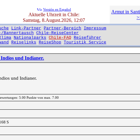
Versión en Español
Armut in Santi
Aktuelle Uhrzeit in Chile:
>
Samstag, 8.August.2026, 12:07
uche
Link-Partner
Partner-Bereich
Impressum
-/Bannertausch
Chile-ReiseCenter
Klima
Nationalparks
Chile-FAQ
Reiseführer
wand
Reiselinks
ReiseShop
Touristik Service
Indios und Indianer.
ndios und Indianer.
 Bewertungen: 5.00 Punkte von max. 7.00
168 S