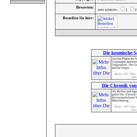
Bewerten:
sehr schlecht -
1
Bestellen Sie hier:
Die kosmische Sc
Auf den Pfaden der 
Ursprüngen modernen
Originaltitel: The C
and the Origin...
Klicks: 507 View:
Libri
Die Chronik von
Als Mythos und Saga 
gehört die >Chronik
den erstaunlichsten S
Menschheitsg...
Klicks: 555 View:
Libri