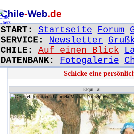
Chile
-
Web
.de
START:
Startseite
Forum
SERVICE:
Newsletter
Gruß
CHILE:
Auf einen Blick
L
DATENBANK:
Fotogalerie
C
Schicke eine persönli
Elqui Tal