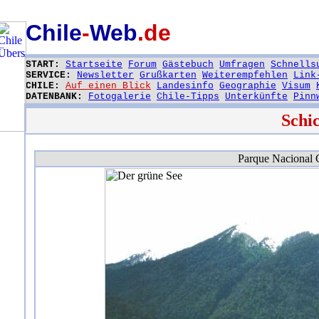
Chile
-
Web
.de
START:
Startseite
Forum
Gästebuch
Umfragen
Schnells
SERVICE:
Newsletter
Grußkarten
Weiterempfehlen
Link
CHILE:
Auf einen Blick
Landesinfo
Geographie
Visum
DATENBANK:
Fotogalerie
Chile-Tipps
Unterkünfte
Pinn
Schi
Parque Nacional 