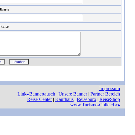
ßkarte
ßkarte
Impressum
Link-/Bannertausch
|
Unsere Banner
|
Partner Bereich
Reise-Center
|
Kaufhaus
|
Reisebüro
|
ReiseShop
www.Turismo-Chile.cl