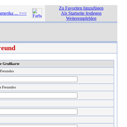
Zu Favoriten hinzufügen
amerika ... >>>
Als Startseite festlegen
Weiterempfehlen
reund
he Grußkarte
 Freundes
s Freundes
l