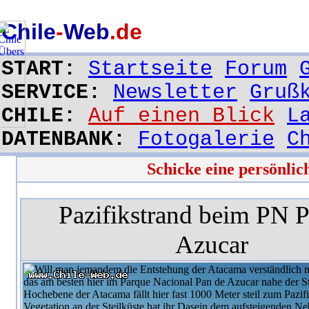
Chile
-
Web
.de
START:
Startseite
Forum
SERVICE:
Newsletter
Gruß
CHILE:
Auf einen Blick
L
DATENBANK:
Fotogalerie
C
Schicke eine persönli
Pazifikstrand beim PN 
Azucar