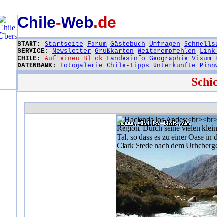
Chile
-
Web
.de
START:
Startseite
Forum
Gästebuch
Umfragen
Schnells
SERVICE:
Newsletter
Grußkarten
Weiterempfehlen
Link
CHILE:
Auf einen Blick
Landesinfo
Geographie
Visum
DATENBANK:
Fotogalerie
Chile-Tipps
Unterkünfte
Pinn
Schi