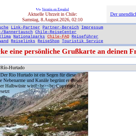
Versión en Español
Aktuelle Uhrzeit in Chile:
Der unendlich
Samstag, 8.August.2026, 02:10
uche
Link-Partner
Partner-Bereich
Impressum
-/Bannertausch
Chile-ReiseCenter
Klima
Nationalparks
Chile-FAQ
Reiseführer
wand
Reiselinks
ReiseShop
Touristik Service
cke eine persönliche Grußkarte an deinen F
Río-Hurtado