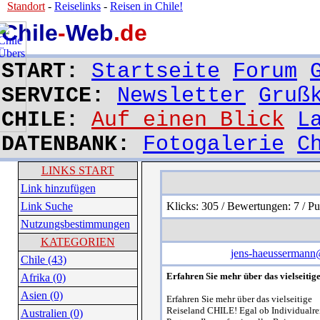
Standort
-
Reiselinks
-
Reisen in Chile!
Chile
-
Web
.de
START:
Startseite
Forum
SERVICE:
Newsletter
Gruß
CHILE:
Auf einen Blick
L
DATENBANK:
Fotogalerie
C
LINKS START
Link hinzufügen
Link Suche
Klicks: 305 / Bewertungen: 7 / P
Nutzungsbestimmungen
KATEGORIEN
jens-haeussermann@
Chile (43)
Erfahren Sie mehr über das vielseitige
Afrika (0)
Asien (0)
Erfahren Sie mehr über das vielseitige
Reiseland CHILE! Egal ob Individualreis
Australien (0)