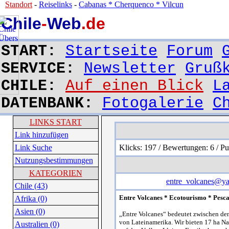
Standort
-
Reiselinks
-
Cabanas * Cherquenco * Vilcun
Chile
-
Web
.de
START:
Startseite
Forum
SERVICE:
Newsletter
Gruß
CHILE:
Auf einen Blick
L
DATENBANK:
Fotogalerie
C
LINKS START
Link hinzufügen
Link Suche
Klicks: 197 / Bewertungen: 6 / P
Nutzungsbestimmungen
KATEGORIEN
entre_volcanes@y
Chile (43)
Entre Volcanes * Ecotourismo * Pesc
Afrika (0)
Asien (0)
„Entre Volcanes“ bedeutet zwischen den
von Lateinamerika. Wir bieten 17 ha Na
Australien (0)