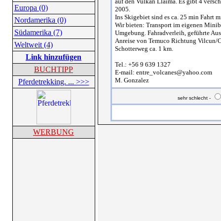
auf den Vulkan Llaima. Es gibt 4 versch
Europa (0)
2005.
Ins Skigebiet sind es ca. 25 min Fahrt m
Nordamerika (0)
Wir bieten: Transport im eigenen Minib
Südamerika (7)
Umgebung. Fahradverleih, geführte Ausr
Anreise von Temuco Richtung Vilcun/Ch
Weltweit (4)
Schotterweg ca. 1 km.
Link hinzufügen
Tel.: +56 9 639 1327
BUCHTIPP
E-mail: entre_volcanes@yahoo.com
M. Gonzalez
Pferdetrekking. ... >>>
sehr schlecht -
WERBUNG