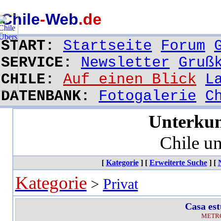
Casa estudiantil Familia Morales
Chile
-
Web
.de
START:
Startseite
Forum
SERVICE:
Newsletter
Gruß
CHILE:
Auf einen Blick
L
DATENBANK:
Fotogalerie
C
Unterkun
Chile u
[
Kategorie
]
[
Erweiterte Suche
]
[
Kategorie
>
Privat
Casa est
METRO