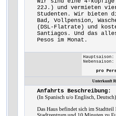
Wir sind eine 4-köpfige
22J.) und vermieten vie
Studenten. Wir bieten d
Bad, Vollpension, Wasch
(DSL-Flatrate) und kost
Santiagos. Und das alle
Pesos im Monat.
Hauptsaison
Nebensaison
pro Per
Unterkunft R
Anfahrts Beschreibung:
(In Spanisch u/o Englisch, Deutsch
Das Haus befindet sich im Stadttei
Stadtzentrum und 10 Minuten zu Fu