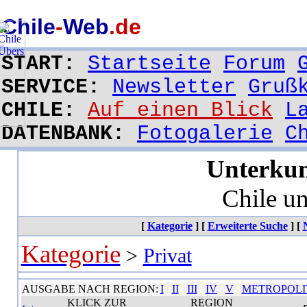
Unterkünfte in Chile, Hotel, Hostal, Hospedaje, Residencial, Cabaña, Campingplatz, Pension, Privat Unterkun
Chile
-
Web
.de
START:
Startseite
Forum
SERVICE:
Newsletter
Gruß
CHILE:
Auf einen Blick
L
DATENBANK:
Fotogalerie
C
Unterkun
Chile u
[
Kategorie
]
[
Erweiterte Suche
]
[
Kategorie
>
Privat
AUSGABE NACH REGION:
I
II
III
IV
V
METROPOLI
KLICK ZUR
REGION