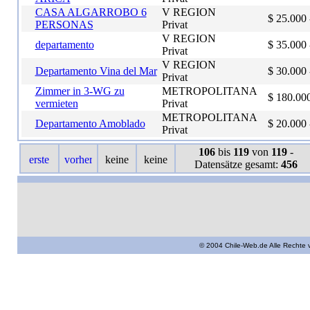
CASA ALGARROBO 6
V REGION
$ 25.000 
PERSONAS
Privat
V REGION
departamento
$ 35.000 
Privat
V REGION
Departamento Vina del Mar
$ 30.000 
Privat
Zimmer in 3-WG zu
METROPOLITANA
$ 180.000
vermieten
Privat
METROPOLITANA
Departamento Amoblado
$ 20.000 
Privat
106
bis
119
von
119
-
Datensätze gesamt:
456
© 2004 Chile-Web.de Alle Rechte 
Unterkünfte in Chile, Hotel, Hostal, Hospeda