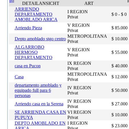
DETAILANSICHT
ART
ARRIENDO
I REGION
DEPARTAMENTO
$ 0 - $ 0
Privat
AMOBLADO ARICA
V REGION
Arriendo Pieza
$ 85.000 
Privat
METROPOLITANA
Depto amoblado stgo centro
$ 10.000 
Privat
ALGARROBO
V REGION
HERMOSO
$ 55.000 
Privat
DEPARTAMENTO
IX REGION
casa en Pucon
$ 40.000 
Privat
METROPOLITANA
Casa
$ 12.000 
Privat
departamento amoblado y
IV REGION
equipado full para 6
$ 50.000 
Privat
personas
IV REGION
Arriendo casa en la Serena
$ 27.000 
Privat
SE ARRIENDA CASA EN
VI REGION
$ 10.000 
PUPUYA
Privat
DEPTO AMOBLADO EN
I REGION
$ 23.000 
ARICA
Privat