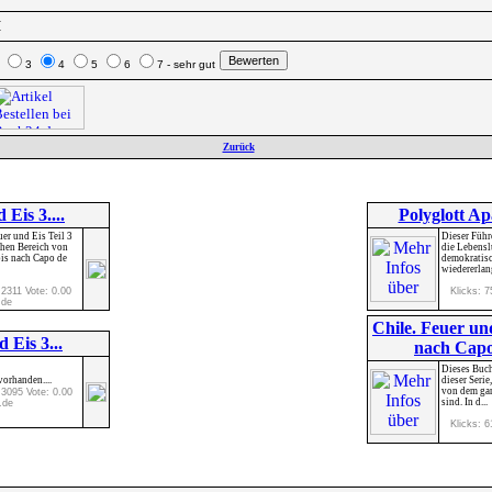
H
2
3
4
5
6
7 - sehr gut
Zurück
 Eis 3....
Polyglott Ap
er und Eis Teil 3
Dieser Führ
chen Bereich von
die Lebensl
bis nach Capo de
demokratisc
wiedererlang
 2311 Vote: 0.00
Klicks: 7
.de
Chile. Feuer un
 Eis 3...
nach Capo
Dieses Buch
orhanden....
dieser Seri
von dem ga
 3095 Vote: 0.00
sind. In d...
.de
Klicks: 6