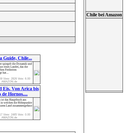
Chile bei Amazon
a Guide, Chile...
er spiegelt die Dynamik und
ust eines Landes, das die
hen Freiheiten
t hat....
59 View: 2826 Vote: 6.00
AMAZON.de
d Eis. Von Arica bis
 de Hornos....
 ist das Hauptbuch aus
e, in welchen die Höhepunkte
nzem Land zusammengefasst
17 View: 2485 Vote: 0.00
AMAZON.de