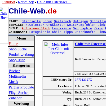
Standort
-
ReiseShop
-
Chile mit Osterinsel. ...
Chile
-
Web
.de
START:
Startseite
Forum
Gästebuch
Umfragen
Schnells
SERVICE:
Newsletter
Grußkarten
Weiterempfehlen
Link
CHILE:
Auf einen Blick
Landesinfo
Geographie
Visum
DATENBANK:
Fotogalerie
Chile-Tipps
Unterkünfte
Pinn
Menü
Home
Chile mit Osterinsel
Shop Suche
Produktwerbung
Rolf Seeler ist Reis
Shop Hilfe
Kategorien
Bücher
2478 View | 582 Klicks | 0
Multimedia
ISBN o. Art. Nr:
377012927X
Musik
Erschinen:
Februar 2002 - 5., aktual
Partner Produkte
Flüge Suchen
Verlag:
Buch, 264 S., Kartoniert
Zubehör
Typ:
Buch, 264 S., Kartoniert
Werbung
Autor :
Seeler, Rolf