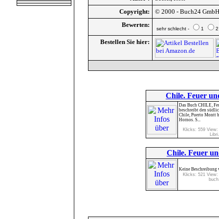
Copyright:
© 2000 - Buch24 Gmb
Bewerten:
sehr schlecht -
1
Bestellen Sie hier:
Chile. Feuer und
Das Buch CHILE, Feu
beschreibt den südli
Chile, Puerto Montt 
Hornos. S...
Klicks: 559 View:
Libri
Chile. Feuer und
Keine Beschreibung v
Klicks: 521 View:
buch