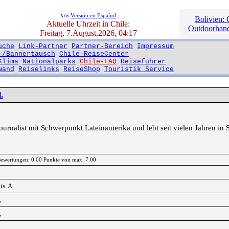
Versión en Español
Bolivien: 
Aktuelle Uhrzeit in Chile:
Outdoorhand
Freitag, 7.August.2026, 04:17
uche
Link-Partner
Partner-Bereich
Impressum
-/Bannertausch
Chile-ReiseCenter
Klima
Nationalparks
Chile-FAQ
Reiseführer
wand
Reiselinks
ReiseShop
Touristik Service
.
ejournalist mit Schwerpunkt Lateinamerika und lebt seit vielen Jahren in
 Bewertungen: 0.00 Punkte von max. 7.00
is. A
,
,