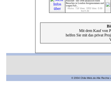
Pinochet - der 1998 anlässlich eines
Besuches in London festgenommen und
wegen Folt...
Klicks: 716 View: 3353 Vote: 0.00
buch.de
Bi
Mit dem Kauf von P
helfen Sie mit das privat Pr
V
© 2004 Chile-Web.de Alle Rechte 