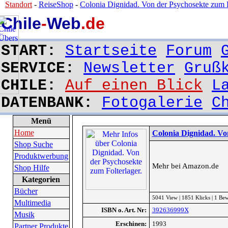
Standort
-
ReiseShop
-
Colonia Dignidad. Von der Psychosekte zum Fo
Chile
-
Web
.de
START:
Startseite
Forum
SERVICE:
Newsletter
Gruß
CHILE:
Auf einen Blick
L
DATENBANK:
Fotogalerie
C
Menü
Home
Colonia Dignidad. Von
Shop Suche
Produktwerbung
Mehr bei Amazon.de
Shop Hilfe
Kategorien
Bücher
5041 View | 1851 Klicks | 1 Be
Multimedia
ISBN o. Art. Nr:
392636999X
Musik
Erschinen:
1993
Partner Produkte