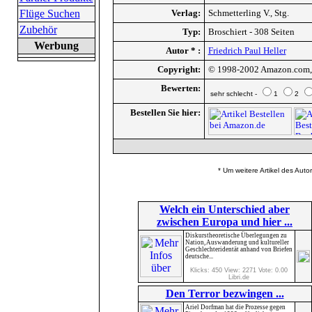
Flüge Suchen
Verlag:
Schmetterling V., Stg.
Zubehör
Typ:
Broschiert - 308 Seiten
Werbung
Autor * :
Friedrich Paul Heller
Copyright:
© 1998-2002 Amazon.com, I
Bewerten:
sehr schlecht -
1
2
Bestellen Sie hier:
* Um weitere Artikel des Auto
Welch ein Unterschied aber
zwischen Europa und hier ...
Diskurstheoretische Überlegungen zu
Nation, Auswanderung und kultureller
Geschlechteridentät anhand von Briefen
deutsche...
Klicks: 450 View: 2271 Vote: 0.00
Libri.de
Den Terror bezwingen ...
Ariel Dorfman hat die Prozesse gegen