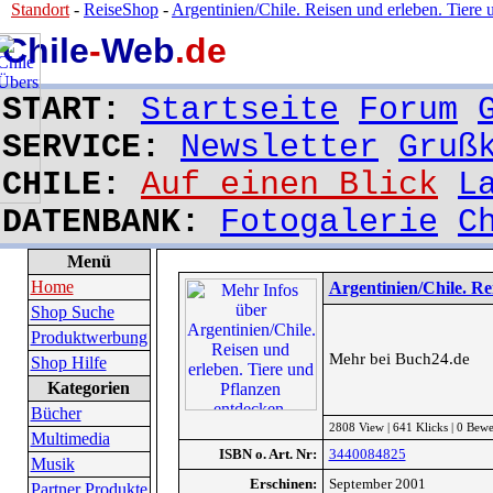
Standort
-
ReiseShop
-
Argentinien/Chile. Reisen und erleben. Tiere 
Chile
-
Web
.de
START:
Startseite
Forum
SERVICE:
Newsletter
Gruß
CHILE:
Auf einen Blick
L
DATENBANK:
Fotogalerie
C
Menü
Home
Argentinien/Chile. Re
Shop Suche
Produktwerbung
Mehr bei Buch24.de
Shop Hilfe
Kategorien
Bücher
2808 View | 641 Klicks | 0 Bew
Multimedia
ISBN o. Art. Nr:
3440084825
Musik
Erschinen:
September 2001
Partner Produkte