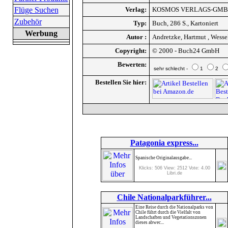
Flüge Suchen
Verlag:
KOSMOS VERLAGS-GM
Zubehör
Typ:
Buch, 286 S., Kartoniert
Werbung
Autor :
Andretzke, Hartmut , Wesse
Copyright:
© 2000 - Buch24 GmbH
Bewerten:
sehr schlecht -
1
2
Bestellen Sie hier:
Patagonia express...
Spanische Originalausgabe...
Klicks: 506 View: 2512 Vote: 4.00
Libri.de
Chile Nationalparkführer...
Eine Reise durch die Nationalparks von
Chile führt durch die Vielfalt von
Landschaften und Vegetationszonen
dieses abwec...