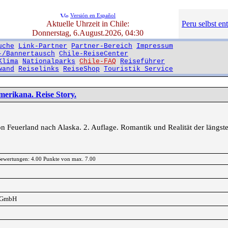
Versión en Español
Aktuelle Uhrzeit in Chile:
Peru selbst en
Donnerstag, 6.August.2026, 04:30
uche
Link-Partner
Partner-Bereich
Impressum
-/Bannertausch
Chile-ReiseCenter
Klima
Nationalparks
Chile-FAQ
Reiseführer
wand
Reiselinks
ReiseShop
Touristik Service
erikana. Reise Story.
 Feuerland nach Alaska. 2. Auflage. Romantik und Realität der längst
 Bewertungen: 4.00 Punkte von max. 7.00
r GmbH