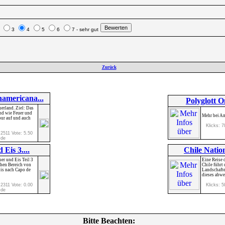
2
3
4
5
6
7 - sehr gut
Zurück
americana...
Polyglott O
uerland. Ziel: Das
nd wie Feuer und
Mehr bei Am
our auf und auch
Klicks: 7
 2511 Vote: 5.50
.de
 Eis 3....
Chile Natio
er und Eis Teil 3
Eine Reise 
chen Bereich von
Chile führt 
bis nach Capo de
Landschaft
dieses abwec
 2311 Vote: 0.00
Klicks: 5
.de
Bitte Beachten: