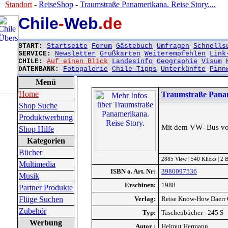
Standort
-
ReiseShop
-
Traumstraße Panamerikana. Reise Story....
Chile
-
Web
.de
START:
Startseite
Forum
Gästebuch
Umfragen
Schnells
SERVICE:
Newsletter
Grußkarten
Weiterempfehlen
Link
CHILE:
Auf einen Blick
Landesinfo
Geographie
Visum
DATENBANK:
Fotogalerie
Chile-Tipps
Unterkünfte
Pinn
Menü
Home
Traumstraße Panam
Shop Suche
Produktwerbung
Mit dem VW- Bus von
Shop Hilfe
Kategorien
Bücher
2885 View | 540 Klicks | 2
Multimedia
ISBN o. Art. Nr:
3980097536
Musik
Erschinen:
1988
Partner Produkte
Flüge Suchen
Verlag:
Reise Know-How Daer
Zubehör
Typ:
Taschenbücher - 245 S
Werbung
Autor :
Helmut Hermann