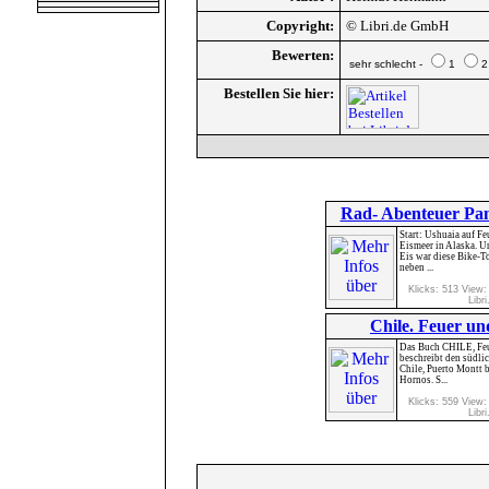
Copyright:
© Libri.de GmbH
Bewerten:
sehr schlecht -
1
Bestellen Sie hier:
Rad- Abenteuer Pan
Start: Ushuaia auf Fe
Eismeer in Alaska. U
Eis war diese Bike-T
neben ...
Klicks: 513 View:
Libri
Chile. Feuer und
Das Buch CHILE, Feu
beschreibt den südli
Chile, Puerto Montt 
Hornos. S...
Klicks: 559 View:
Libri