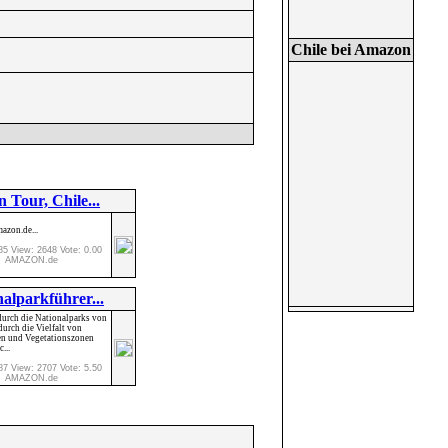
Chile bei Amazon
n Tour, Chile...
azon.de...
85 View: 2648 Vote: 0.00
AMAZON.de
nalparkführer...
durch die Nationalparks von
durch die Vielfalt von
en und Vegetationszonen
...
87 View: 2707 Vote: 5.50
AMAZON.de