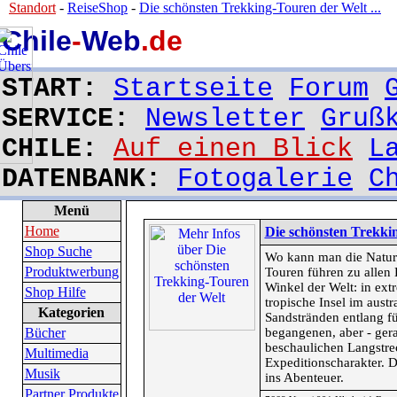
Standort
-
ReiseShop
-
Die schönsten Trekking-Touren der Welt ...
Chile
-
Web
.de
START:
Startseite
Forum
SERVICE:
Newsletter
Gruß
CHILE:
Auf einen Blick
L
DATENBANK:
Fotogalerie
C
Menü
Home
Die schönsten Trekki
Shop Suche
Wo kann man die Natur i
Produktwerbung
Touren führen zu allen 
Winkel der Welt: in ext
Shop Hilfe
tropische Insel im aust
Kategorien
Sandstränden entlang f
Bücher
begangenen, aber - ger
beschaulichen Langstr
Multimedia
Expeditionscharakter. D
Musik
ins Abenteuer.
Partner Produkte