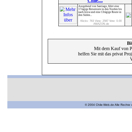
Chile....
Ausgehend von Santiago, führt eine
17tägige Reiseroute in den Norden bis
nach Arica und eine 13tägige Route in
den Süden...
Klicks: 763 View: 2587 Vote: 0.00
AMAZON.de
Bi
Mit dem Kauf von P
helfen Sie mit das privat Pr
V
© 2004 Chile-Web.de Alle Rechte 