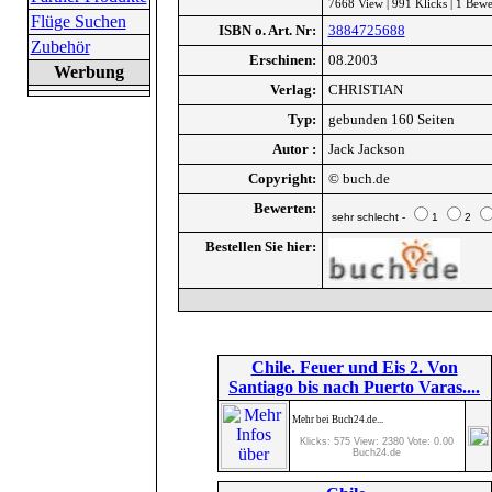
7668 View | 991 Klicks | 1 Bew
Flüge Suchen
ISBN o. Art. Nr:
3884725688
Zubehör
Erschinen:
08.2003
Werbung
Verlag:
CHRISTIAN
Typ:
gebunden 160 Seiten
Autor :
Jack Jackson
Copyright:
© buch.de
Bewerten:
sehr schlecht -
1
2
Bestellen Sie hier:
Chile. Feuer und Eis 2. Von
Santiago bis nach Puerto Varas....
Mehr bei Buch24.de...
Klicks: 575 View: 2380 Vote: 0.00
Buch24.de