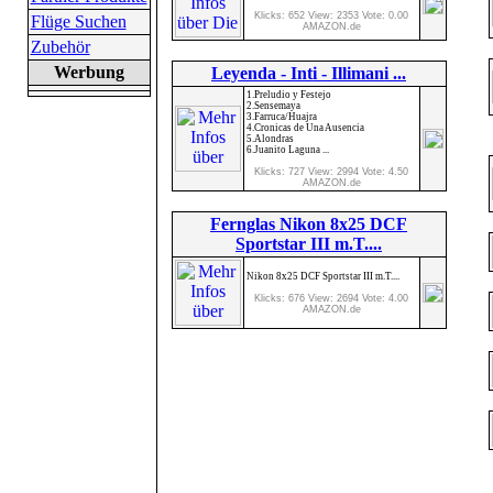
Klicks: 652 View: 2353 Vote: 0.00
Flüge Suchen
AMAZON.de
Zubehör
Werbung
Leyenda - Inti - Illimani ...
1.Preludio y Festejo
2.Sensemaya
3.Farruca/Huajra
4.Cronicas de Una Ausencia
5.Alondras
6.Juanito Laguna ...
Klicks: 727 View: 2994 Vote: 4.50
AMAZON.de
Fernglas Nikon 8x25 DCF
Sportstar III m.T....
Nikon 8x25 DCF Sportstar III m.T....
Klicks: 676 View: 2694 Vote: 4.00
AMAZON.de