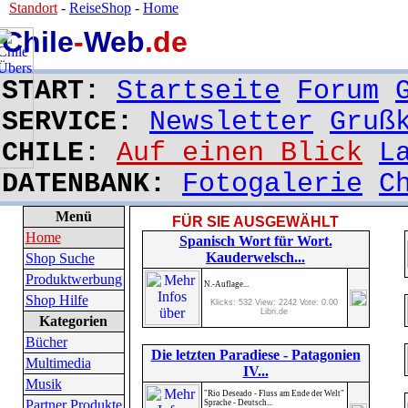
Standort
-
ReiseShop
-
Home
Chile
-
Web
.de
START:
Startseite
Forum
SERVICE:
Newsletter
Gruß
CHILE:
Auf einen Blick
L
DATENBANK:
Fotogalerie
C
Menü
FÜR SIE AUSGEWÄHLT
Home
Spanisch Wort für Wort.
Kauderwelsch...
Shop Suche
Produktwerbung
N.-Auflage...
Shop Hilfe
Klicks: 532 View: 2242 Vote: 0.00
Libri.de
Kategorien
Bücher
Die letzten Paradiese - Patagonien
Multimedia
IV...
Musik
"Rio Deseado - Fluss am Ende der Welt"
Partner Produkte
Sprache - Deutsch...