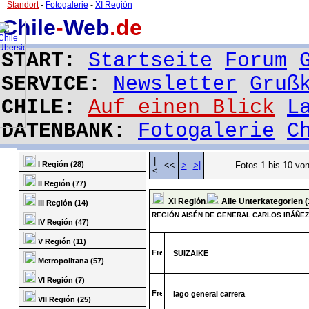
Standort
-
Fotogalerie
-
XI Región
Chile
-
Web
.de
START:
Startseite
Forum
SERVICE:
Newsletter
Gruß
CHILE:
Auf einen Blick
L
DATENBANK:
Fotogalerie
C
|
I Región (28)
<<
>
>|
Fotos 1 bis 10 vo
<
II Región (77)
XI Región
Alle Unterkategorien (
III Región (14)
REGIÓN AISÉN DE GENERAL CARLOS IBÁÑE
IV Región (47)
V Región (11)
SUIZAIKE
Metropolitana (57)
VI Región (7)
lago general carrera
VII Región (25)