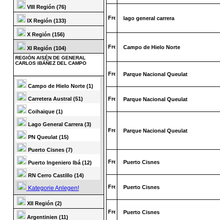
VIII Región (76)
lago general carrera
IX Región (133)
X Región (156)
Campo de Hielo Norte
XI Región (104)
REGIÓN AISÉN DE GENERAL
CARLOS IBÁÑEZ DEL CAMPO
Parque Nacional Queulat
Campo de Hielo Norte (1)
Carretera Austral (51)
Parque Nacional Queulat
Coihaique (1)
Lago General Carrera (3)
Parque Nacional Queulat
PN Queulat (15)
Puerto Cisnes (7)
Puerto Cisnes
Puerto Ingeniero Ibá (12)
RN Cerro Castillo (14)
Puerto Cisnes
Kategorie Anlegen!
XII Región (2)
Puerto Cisnes
Argentinien (11)