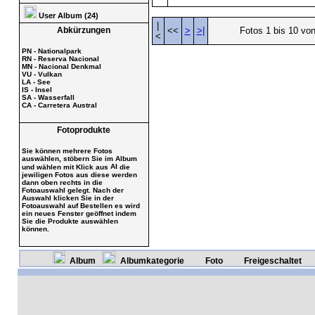
User Album (24)
|
Abkürzungen
<<
>
>|
Fotos 1 bis 10 vo
<
PN - Nationalpark
RN - Reserva Nacional
MN - Nacional Denkmal
VU - Vulkan
LA - See
IS - Insel
SA - Wasserfall
CA - Carretera Austral
Fotoprodukte
Sie können mehrere Fotos
auswählen, stöbern Sie im Album
und wählen mit Klick aus
die
jewiligen Fotos aus diese werden
dann oben rechts in die
Fotoauswahl gelegt. Nach der
Auswahl klicken Sie in der
Fotoauswahl auf Bestellen es wird
ein neues Fenster geöffnet indem
Sie die Produkte auswählen
können.
Album
Albumkategorie
Foto
Freigeschaltet