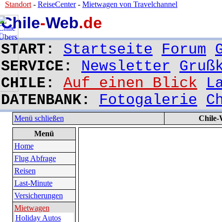
Standort
-
ReiseCenter
-
Mietwagen von Travelchannel
Chile
-
Web
.de
START:
Startseite
Forum
SERVICE:
Newsletter
Gruß
CHILE:
Auf einen Blick
L
DATENBANK:
Fotogalerie
C
Menü schließen
Chile-
Menü
Home
Flug Abfrage
Reisen
Last-Minute
Versicherungen
Mietwagen
Holiday Autos