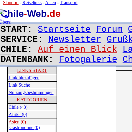
Standort
-
Reiselinks
-
Asien
-
Transport
Chile
-
Web
.de
START:
Startseite
Forum
SERVICE:
Newsletter
Gruß
CHILE:
Auf einen Blick
L
DATENBANK:
Fotogalerie
C
LINKS START
Link hinzufügen
Link Suche
Nutzungsbestimmungen
KATEGORIEN
Chile (43)
Afrika (0)
Asien (0)
Gastronomie (0)