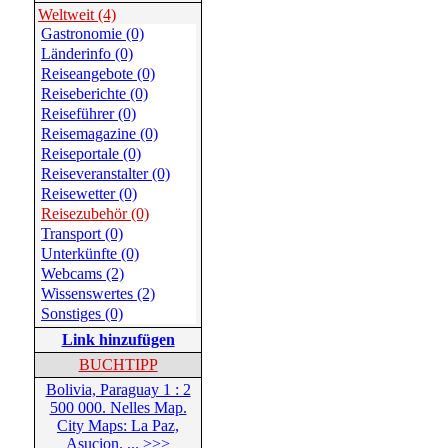
Weltweit (4)
Gastronomie (0)
Länderinfo (0)
Reiseangebote (0)
Reiseberichte (0)
Reiseführer (0)
Reisemagazine (0)
Reiseportale (0)
Reiseveranstalter (0)
Reisewetter (0)
Reisezubehör (0)
Transport (0)
Unterkünfte (0)
Webcams (2)
Wissenswertes (2)
Sonstiges (0)
Link hinzufügen
BUCHTIPP
Bolivia, Paraguay 1 : 2
500 000. Nelles Map.
City Maps: La Paz,
Asucion. ... >>>