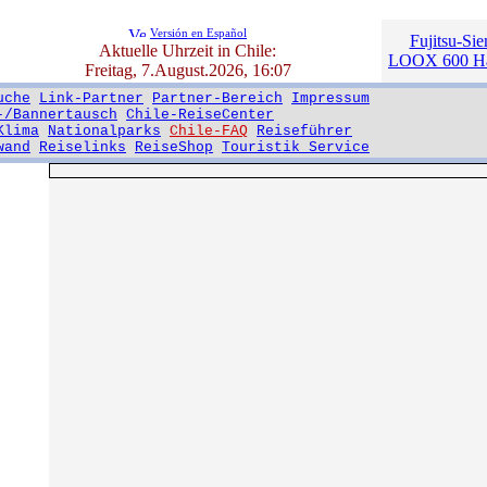
Versión en Español
Fujitsu-Si
Aktuelle Uhrzeit in Chile:
LOOX 600 Han
Freitag, 7.August.2026, 16:07
uche
Link-Partner
Partner-Bereich
Impressum
-/Bannertausch
Chile-ReiseCenter
Klima
Nationalparks
Chile-FAQ
Reiseführer
wand
Reiselinks
ReiseShop
Touristik Service