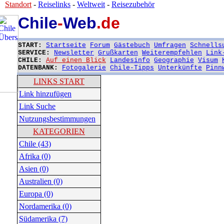
Standort
-
Reiselinks
-
Weltweit
-
Reisezubehör
Chile
-
Web
.de
START:
Startseite
Forum
Gästebuch
Umfragen
Schnells
SERVICE:
Newsletter
Grußkarten
Weiterempfehlen
Link
CHILE:
Auf einen Blick
Landesinfo
Geographie
Visum
DATENBANK:
Fotogalerie
Chile-Tipps
Unterkünfte
Pinn
LINKS START
Link hinzufügen
Link Suche
Nutzungsbestimmungen
KATEGORIEN
Chile (43)
Afrika (0)
Asien (0)
Australien (0)
Europa (0)
Nordamerika (0)
Südamerika (7)