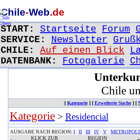
Unterkünfte in Chile, Hotel, Hostal, Hospedaje, Residencial, Cabaña, Campingplatz, Pension, Privat Unterkun
Chile
-
Web
.de
START:
Startseite
Forum
SERVICE:
Newsletter
Gruß
CHILE:
Auf einen Blick
L
DATENBANK:
Fotogalerie
C
Unterkun
Chile u
[
Kategorie
]
[
Erweiterte Suche
]
[
Kategorie
>
Residencial
AUSGABE NACH REGION:
I
II
III
IV
V
METROPOL
KLICK ZUR
REGION