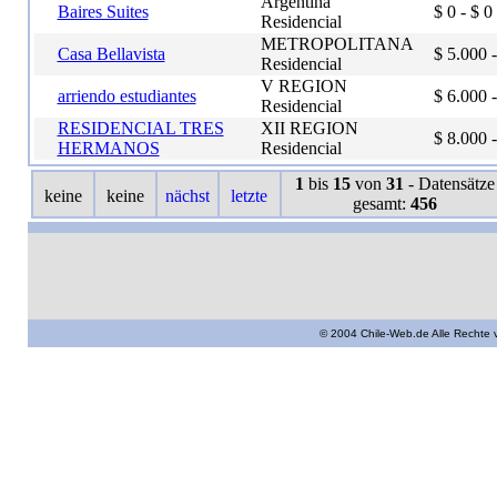
Argentina
Baires Suites
$ 0 - $ 0
Residencial
METROPOLITANA
Casa Bellavista
$ 5.000 
Residencial
V REGION
arriendo estudiantes
$ 6.000 
Residencial
RESIDENCIAL TRES
XII REGION
$ 8.000 
HERMANOS
Residencial
1
bis
15
von
31
- Datensätze
gesamt:
456
© 2004 Chile-Web.de Alle Rechte 
Unterkünfte in Chile, Hotel, Hostal, Hospeda