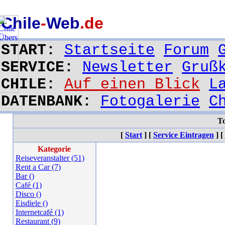
Chile
-
Web
.de
START:
Startseite
Forum
SERVICE:
Newsletter
Gruß
CHILE:
Auf einen Blick
L
DATENBANK:
Fotogalerie
C
To
[
Start
]
[
Service Eintragen
]
[
Kategorie
Reiseveranstalter (51)
Rent a Car (7)
Bar ()
Café (1)
Disco ()
Eisdiele ()
Internetcafé (1)
Restaurant (9)