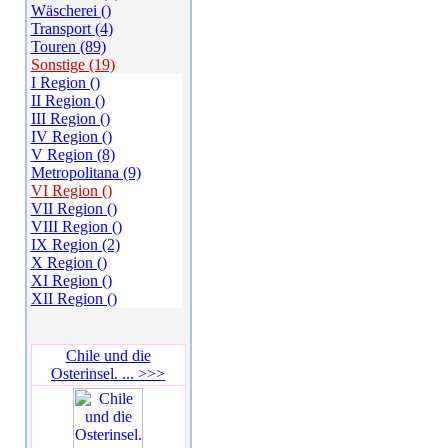
Wäscherei ()
Transport (4)
Touren (89)
Sonstige (19)
I Region ()
II Region ()
III Region ()
IV Region ()
V Region (8)
Metropolitana (9)
VI Region ()
VII Region ()
VIII Region ()
IX Region (2)
X Region ()
XI Region ()
XII Region ()
Chile und die
Osterinsel. ... >>>