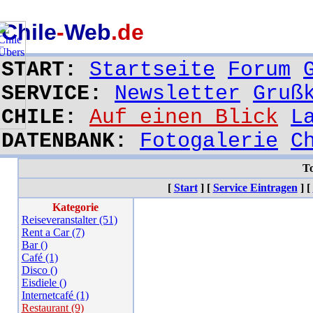
Chile
-
Web
.de
START:
Startseite
Forum
SERVICE:
Newsletter
Gruß
CHILE:
Auf einen Blick
L
DATENBANK:
Fotogalerie
C
To
[
Start
]
[
Service Eintragen
]
[
Kategorie
Reiseveranstalter (51)
Rent a Car (7)
Bar ()
Café (1)
Disco ()
Eisdiele ()
Internetcafé (1)
Restaurant (9)