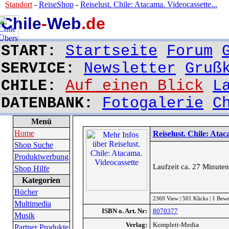
Standort
-
ReiseShop
-
Reiselust. Chile: Atacama. Videocassette...
Chile
-
Web
.de
START:
Startseite
Forum
SERVICE:
Newsletter
Gruß
CHILE:
Auf einen Blick
L
DATENBANK:
Fotogalerie
C
Menü
Home
Reiselust. Chile: Atac
Shop Suche
Produktwerbung
Laufzeit ca. 27 Minuten
Shop Hilfe
Kategorien
Bücher
2369 View | 501 Klicks | 1 Bew
Multimedia
ISBN o. Art. Nr:
8070377
Musik
Verlag:
Komplett-Media
Partner Produkte