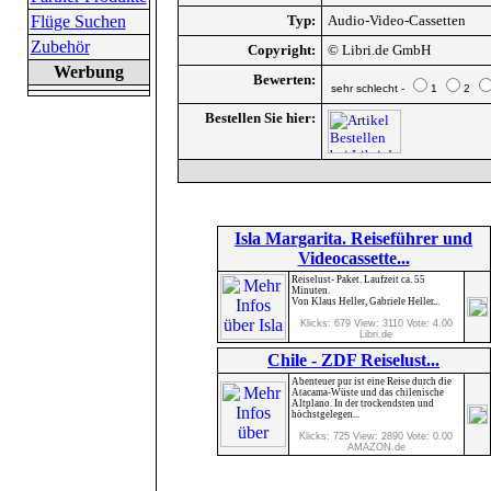
Flüge Suchen
Typ:
Audio-Video-Cassetten
Zubehör
Copyright:
© Libri.de GmbH
Werbung
Bewerten:
sehr schlecht -
1
2
Bestellen Sie hier:
Isla Margarita. Reiseführer und
Videocassette...
Reiselust- Paket. Laufzeit ca. 55
Minuten.
Von Klaus Heller, Gabriele Heller...
Klicks: 679 View: 3110 Vote: 4.00
Libri.de
Chile - ZDF Reiselust...
Abenteuer pur ist eine Reise durch die
Atacama-Wüste und das chilenische
Altplano. In der trockendsten und
höchstgelegen...
Klicks: 725 View: 2890 Vote: 0.00
AMAZON.de