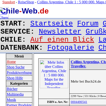
Standort
-
ReiseShop
-
Collins Argentina, Chile 1 : 5 000 000. Maps f
Chile
-
Web
.de
START:
Startseite
Forum
SERVICE:
Newsletter
Gruß
CHILE:
Auf einen Blick
L
DATENBANK:
Fotogalerie
C
Menü
Home
Collins Argentina, Ch
Traveller.
Shop Suche
Produktwerbung
Shop Hilfe
Mehr bei Buch24.de
Kategorien
Bücher
Multimedia
2299 View | 551 Klicks | 0 Bew
Musik
ISBN o. Art. Nr:
0004490541
Partner Produkte