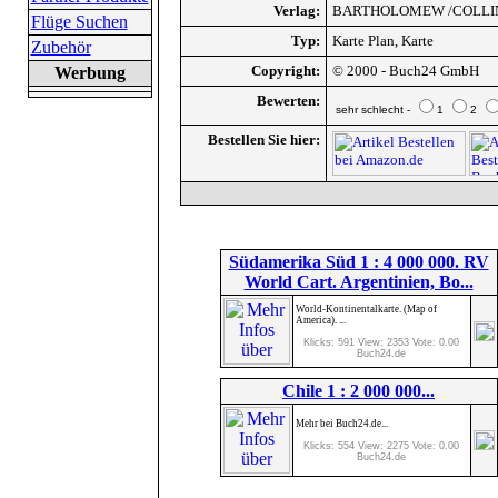
Verlag:
BARTHOLOMEW /COLLI
Flüge Suchen
Typ:
Karte Plan, Karte
Zubehör
Copyright:
© 2000 - Buch24 GmbH
Werbung
Bewerten:
sehr schlecht -
1
2
Bestellen Sie hier:
Südamerika Süd 1 : 4 000 000. RV
World Cart. Argentinien, Bo...
World-Kontinentalkarte. (Map of
America). ...
Klicks: 591 View: 2353 Vote: 0.00
Buch24.de
Chile 1 : 2 000 000...
Mehr bei Buch24.de...
Klicks: 554 View: 2275 Vote: 0.00
Buch24.de