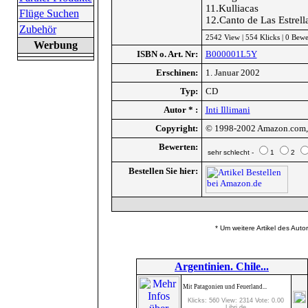
11.Kulliacas
Flüge Suchen
12.Canto de Las Estrell
Zubehör
2542 View | 554 Klicks | 0 Bew
Werbung
ISBN o. Art. Nr:
B000001L5Y
Erschinen:
1. Januar 2002
Typ:
CD
Autor * :
Inti Illimani
Copyright:
© 1998-2002 Amazon.com, I
Bewerten:
sehr schlecht -
1
2
Bestellen Sie hier:
* Um weitere Artikel des Auto
Argentinien. Chile...
Mit Patagonien und Feuerland...
Klicks: 560 View: 2314 Vote: 0.00
Libri.de