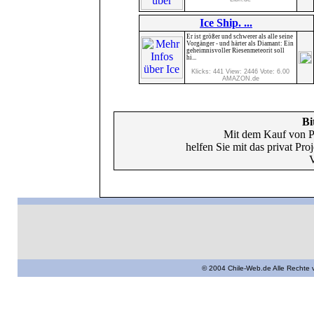
Ice Ship. ...
Er ist größer und schwerer als alle seine
Vorgänger - und härter als Diamant: Ein
geheimnisvoller Riesenmeteorit soll
hi...
Klicks: 441 View: 2446 Vote: 6.00
AMAZON.de
Bi
Mit dem Kauf von P
helfen Sie mit das privat Pr
V
© 2004 Chile-Web.de Alle Rechte 