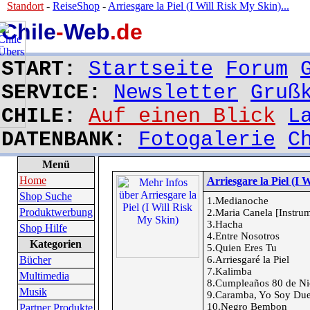
Standort
-
ReiseShop
-
Arriesgare la Piel (I Will Risk My Skin)...
Chile
-
Web
.de
START:
Startseite
Forum
SERVICE:
Newsletter
Gruß
CHILE:
Auf einen Blick
L
DATENBANK:
Fotogalerie
C
Menü
Home
Arriesgare la Piel (I 
Shop Suche
1.Medianoche
Produktwerbung
2.Maria Canela [Instrum
3.Hacha
Shop Hilfe
4.Entre Nosotros
Kategorien
5.Quien Eres Tu
Bücher
6.Arriesgaré la Piel
7.Kalimba
Multimedia
8.Cumpleaños 80 de Ni
Musik
9.Caramba, Yo Soy Due
10.Negro Bembon
Partner Produkte