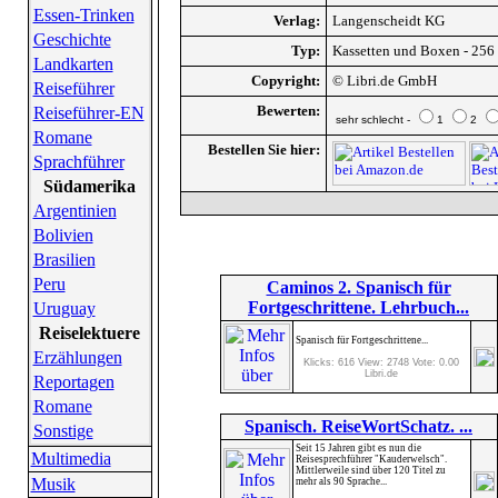
Essen-Trinken
Verlag:
Langenscheidt KG
Geschichte
Typ:
Kassetten und Boxen - 256
Landkarten
Copyright:
© Libri.de GmbH
Reiseführer
Bewerten:
Reiseführer-EN
sehr schlecht -
1
2
Romane
Bestellen Sie hier:
Sprachführer
Südamerika
Argentinien
Bolivien
Brasilien
Peru
Caminos 2. Spanisch für
Fortgeschrittene. Lehrbuch...
Uruguay
Reiselektuere
Spanisch für Fortgeschrittene...
Erzählungen
Klicks: 616 View: 2748 Vote: 0.00
Libri.de
Reportagen
Romane
Spanisch. ReiseWortSchatz. ...
Sonstige
Seit 15 Jahren gibt es nun die
Multimedia
Reisesprechführer "Kauderwelsch".
Mittlerweile sind über 120 Titel zu
Musik
mehr als 90 Sprache...