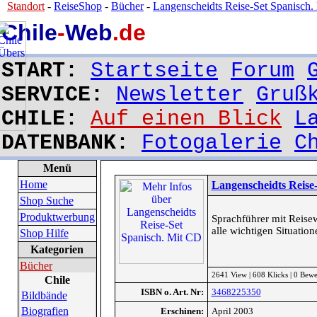
Standort
-
ReiseShop
-
Bücher
-
Langenscheidts Reise-Set Spanisch.
Chile
-
Web
.de
START:
Startseite
Forum
SERVICE:
Newsletter
Gruß
CHILE:
Auf einen Blick
L
DATENBANK:
Fotogalerie
C
Menü
Home
Langenscheidts Reise
Shop Suche
Produktwerbung
Sprachführer mit Reise
alle wichtigen Situatio
Shop Hilfe
Kategorien
Bücher
2641 View | 608 Klicks | 0 Bew
Chile
ISBN o. Art. Nr:
3468225350
Bildbände
Biografien
Erschinen:
April 2003