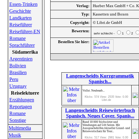
Essen-Trinken
Verlag:
Hueber Max GmbH + Co. K
Geschichte
Typ:
Kassetten und Boxen
Landkarten
Copyright:
© Libri.de GmbH
Reiseführer
Bewerten:
Reiseführer-EN
sehr schlecht -
1
2
Romane
Bestellen Sie hier:
Sprachführer
Südamerika
Argentinien
Bolivien
Brasilien
Langenscheidts Kurzgrammatik
Peru
Spanisch...
Uruguay
Vollst. Neubearb...
Reiselektuere
Klicks: 574 View: 2535 Vote: 0.00
Erzählungen
Libri.de
Reportagen
Langenscheidts Reisewörterbuch
Romane
Spanisch. Neues Cover. Spanis...
Sonstige
Rund 18 000 Stichwörter und
Wendungen auf 544 Seiten. Mit
Multimedia
Aussprachehilfen Aktueller Grund- und
Reisewortschatz für Tour...
Musik
Klicks: 517 View: 2981 Vote: 0.00