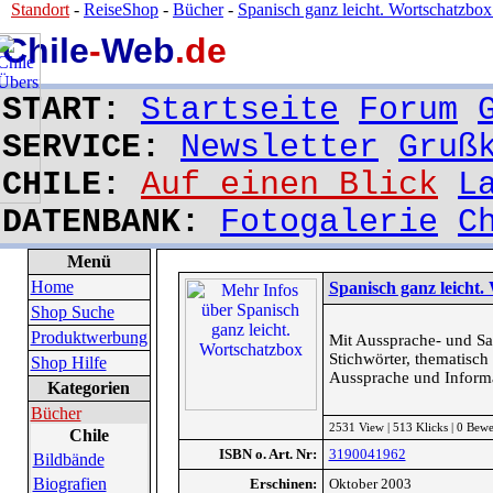
Standort
-
ReiseShop
-
Bücher
-
Spanisch ganz leicht. Wortschatzbox.
Chile
-
Web
.de
START:
Startseite
Forum
SERVICE:
Newsletter
Gruß
CHILE:
Auf einen Blick
L
DATENBANK:
Fotogalerie
C
Menü
Home
Spanisch ganz leicht.
Shop Suche
Produktwerbung
Mit Aussprache- und Sat
Stichwörter, thematisch
Shop Hilfe
Aussprache und Inform
Kategorien
Bücher
2531 View | 513 Klicks | 0 Bew
Chile
ISBN o. Art. Nr:
3190041962
Bildbände
Biografien
Erschinen:
Oktober 2003