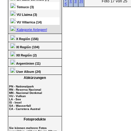
<
>
>|
Foto 17 von 25
<
Temuco (3)
VU Llaima (3)
VU Villarrica (14)
Kategorie Anlegen!
X Región (156)
XI Región (104)
XII Región (2)
Argentinien (11)
User Album (24)
Abkürzungen
PN - Nationalpark
RN - Reserva Nacional
MN - Nacional Denkmal
VU - Vulkan
LA - See
IS - Insel
SA - Wasserfall
CA - Carretera Austral
Fotoprodukte
Sie können mehrere Fotos