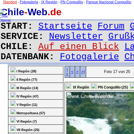
Standort
-
Fotogalerie
-
IX Región
-
PN Conguillio
-
Parque Nacional Conguillio
Chile
-
Web
.de
START:
Startseite
Forum
SERVICE:
Newsletter
Gruß
CHILE:
Auf einen Blick
L
DATENBANK:
Fotogalerie
C
|
I Región (28)
<
>
>|
Foto 17 von 25
<
II Región (77)
IX Región
PN Conguillio (25)
III Región (14)
IV Región (47)
V Región (11)
Metropolitana (57)
VI Región (7)
VII Región (25)