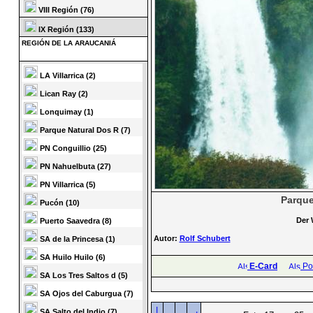
VIII Región (76)
IX Región (133)
REGIÓN DE LA ARAUCANIÁ
LA Villarrica (2)
Lican Ray (2)
Lonquimay (1)
Parque Natural Dos R (7)
PN Conguillio (25)
PN Nahuelbuta (27)
PN Villarrica (5)
Parque
Pucón (10)
Der 
Puerto Saavedra (8)
Autor:
Rolf Schubert
SA de la Princesa (1)
SA Huilo Huilo (6)
E-Card
Pos
SA Los Tres Saltos d (5)
SA Ojos del Caburgua (7)
|
SA Salto del Indio (7)