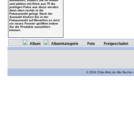
auswählen, stöbern Sie im Album
und wählen mit Klick aus
die
jewiligen Fotos aus diese werden
dann oben rechts in die
Fotoauswahl gelegt. Nach der
Auswahl klicken Sie in der
Fotoauswahl auf Bestellen es wird
ein neues Fenster geöffnet indem
Sie die Produkte auswählen
können.
Album
Albumkategorie
Foto
Freigeschaltet
© 2004 Chile-Web.de Alle Rechte 