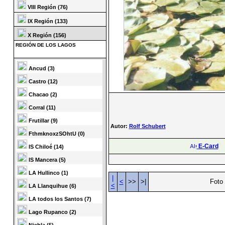
VIII Región (76)
IX Región (133)
X Región (156)
REGIÓN DE LOS LAGOS
Ancud (3)
Castro (12)
Chacao (2)
Corral (11)
Frutillar (9)
Autor:
Rolf Schubert
FthmknoxzSOhtU (0)
E-Card
IS Chiloé (14)
IS Mancera (5)
LA Hullinco (1)
|
<
>>
>|
Foto 
<
LA Llanquihue (6)
LA todos los Santos (7)
Lago Rupanco (2)