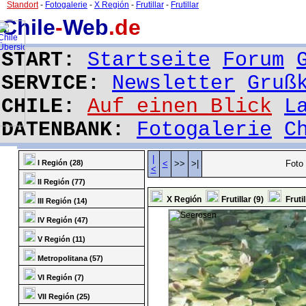
Standort
-
Fotogalerie
-
X Región
-
Frutillar
-
Frutillar
Chile
-
Web
.de
START:
Startseite
Forum
SERVICE:
Newsletter
Gruß
CHILE:
Auf einen Blick
L
DATENBANK:
Fotogalerie
C
|
I Región (28)
<
>>
>|
Foto 
<
II Región (77)
X Región
Frutillar (9)
Frutil
III Región (14)
IV Región (47)
V Región (11)
Metropolitana (57)
VI Región (7)
VII Región (25)