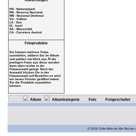
Abkürzungen
PN - Nationalpark
RN - Reserva Nacional
MN - Nacional Denkmal
VU - Vulkan
LA - See
IS - Insel
SA - Wasserfall
CA - Carretera Austral
Fotoprodukte
Sie können mehrere Fotos
auswählen, stöbern Sie im Album
und wählen mit Klick aus
die
jewiligen Fotos aus diese werden
dann oben rechts in die
Fotoauswahl gelegt. Nach der
Auswahl klicken Sie in der
Fotoauswahl auf Bestellen es wird
ein neues Fenster geöffnet indem
Sie die Produkte auswählen
können.
Album
Albumkategorie
Foto
Freigeschaltet
© 2004 Chile-Web.de Alle Rechte 