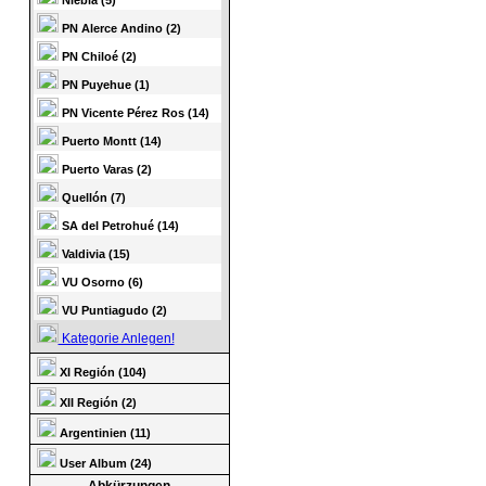
Niebla (5)
PN Alerce Andino (2)
PN Chiloé (2)
PN Puyehue (1)
PN Vicente Pérez Ros (14)
Puerto Montt (14)
Puerto Varas (2)
Quellón (7)
SA del Petrohué (14)
Valdivia (15)
VU Osorno (6)
VU Puntiagudo (2)
Kategorie Anlegen!
XI Región (104)
XII Región (2)
Argentinien (11)
User Album (24)